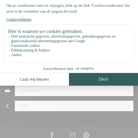
+31 (0)75 2040399
support@123paracord.nl
Categorieën
Omschrijving
€