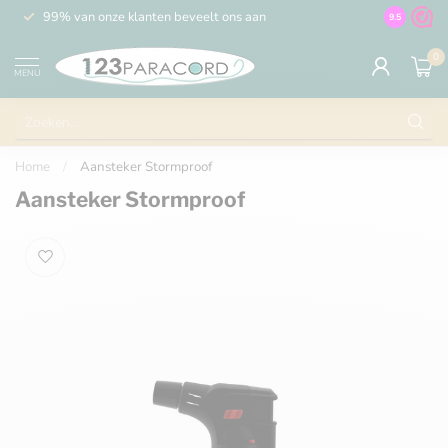
99% van onze klanten beveelt ons aan
100% de 
9.5
0
MENU
Home
/
Aansteker Stormproof
Aansteker Stormproof