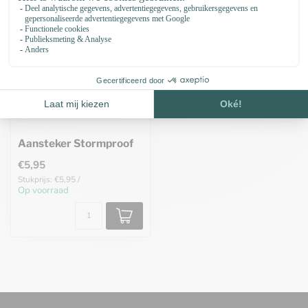
Aansteker Stormproof
€5,95
Stukprijs: €5,95 /
Op voorraad