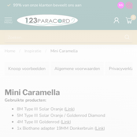
99% van onze klanten beveelt ons aan
100% de 
9.5
0
MENU
Home
/
Inspiratie
/
Mini Caramella
Knoop voorbeelden
Algemene voorwaarden
Privacyverklar
Mini Caramella
Gebruikte producten:
8M Type III Solar Oranje (
Link
)
5M Type III Solar Oranje / Goldenrod Diamond
4M Type III Goldenrod (
Link
)
1x Biothane adapter 19MM Donkerbruin (
Link
)