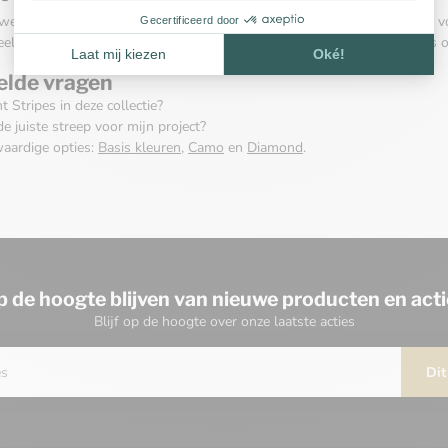
weven kunnen strepen 'verschuiven' in het patroon. Test een kort stuk vo
eelvoudige knopen of bij plat vlechtwerk. Werk met korte proeflengtes o
elde vragen
 Stripes in deze collectie?
de juiste streep voor mijn project?
waardige opties:
Basis kleuren
,
Camo
en
Diamond
.
p de hoogte blijven van nieuwe producten en acti
Blijf op de hoogte over onze laatste acties
Dit