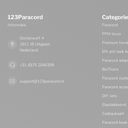
123Paracord
Categori
Informatie
Paracord
PPM touw
Oosterwerf 4
Premium honde
1911 JB Uitgeest
Nederland
EM anti teek k
Paracord adap
+31 (0)75 2040399
BioThane
Paracord sluit
support@123paracord.nl
Paracord acces
DIY sets
Elastiekkoord
Cadeaukaart
Paracord boek