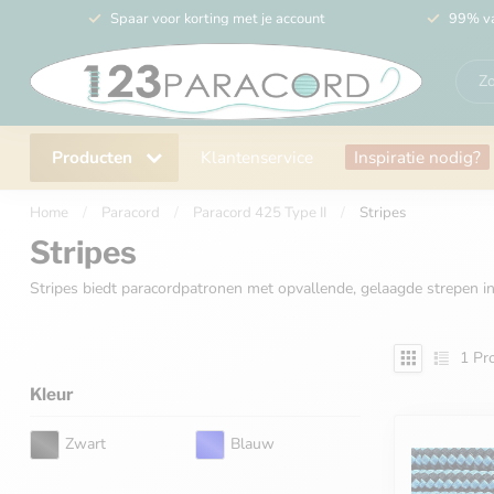
Spaar voor korting met je account
99% va
Producten
Klantenservice
Inspiratie nodig?
Home
/
Paracord
/
Paracord 425 Type II
/
Stripes
Stripes
Stripes biedt paracordpatronen met opvallende, gelaagde strepen in 
1
Pro
Kleur
Zwart
Blauw