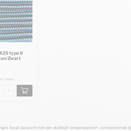
425 type II
yan/Zwart
39 / Meter
tripes bevat paracord met een duidelijk strepenpatroon: contrasterende li