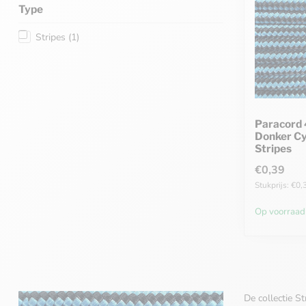
Type
Stripes
(1)
Paracord 
Donker C
Stripes
€0,39
Stukprijs: €0,
Op voorraad
De collectie S