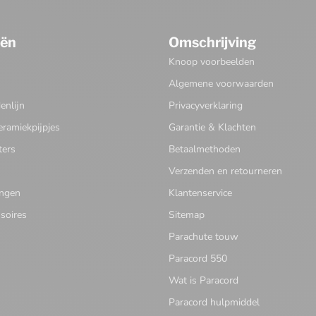
eën
Omschrijving
Knoop voorbeelden
Algemene voorwaarden
nlijn
Privacyverklaring
eramiekpijpjes
Garantie & Klachten
ters
Betaalmethoden
Verzenden en retourneren
ingen
Klantenservice
soires
Sitemap
Parachute touw
Paracord 550
Wat is Paracord
Paracord hulpmiddel