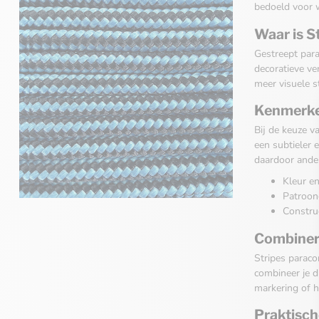
bedoeld voor wi
Waar is S
Gestreept para
decoratieve ve
meer visuele s
Kenmerken
Bij de keuze v
een subtieler 
daardoor ande
Kleur en
Patroong
Construc
Combinere
Stripes paraco
combineer je d
markering of h
Praktisch