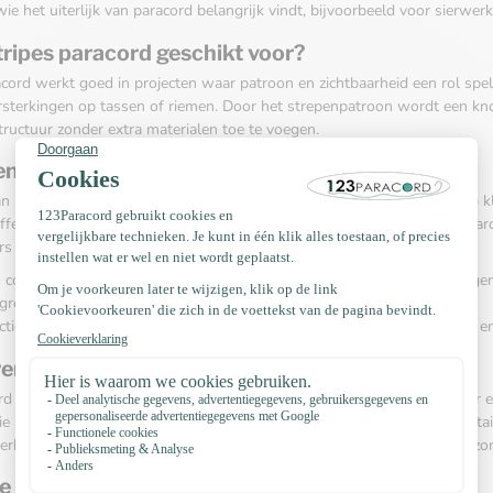
e het uiterlijk van paracord belangrijk vindt, bijvoorbeeld voor sierwerk,
tripes paracord geschikt voor?
cord werkt goed in projecten waar patroon en zichtbaarheid een rol spe
rsterkingen op tassen of riemen. Door het strepenpatroon wordt een knoo
tructuur zonder extra materialen toe te voegen.
 om op te letten
an Stripes paracord zijn een aantal praktische aspecten relevant. Let op k
effect, brede strepen vallen meer op. Houd rekening met de manier waa
rs uitkomen dan op een rechte streng.
 contrast: hoe goed de strepen zichtbaar zijn in combinatie met omligge
rootte: fijne versus grove strepen beïnvloeden het eindbeeld.
tie en flexibiliteit: bepaalde patroonwisselingen kunnen de afwerking 
n en styling
rd combineert gemakkelijk met effen kleuren en andere patronen. Voor ee
ie met een effen koord. Wil je juist contrast, kies dan voor complementa
erkenning biedt het strepenpatroon een duidelijke visuele aanwijzing zon
e tips bij verwerken