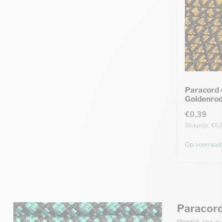
Paracord 
Goldenro
€0,39
Stukprijs: €0,
Op voorraad
Paracord