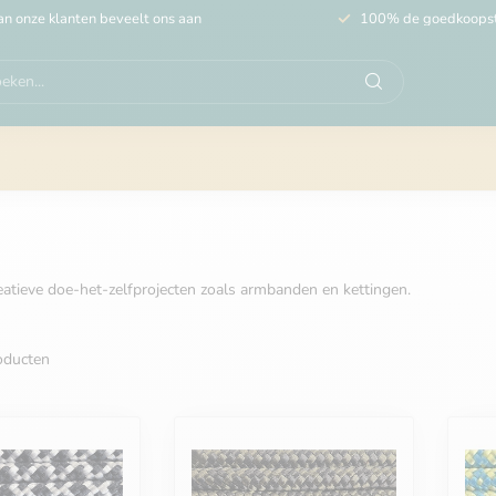
n onze klanten beveelt ons aan
100% de goedkoops
reatieve doe-het-zelfprojecten zoals armbanden en kettingen.
ducten