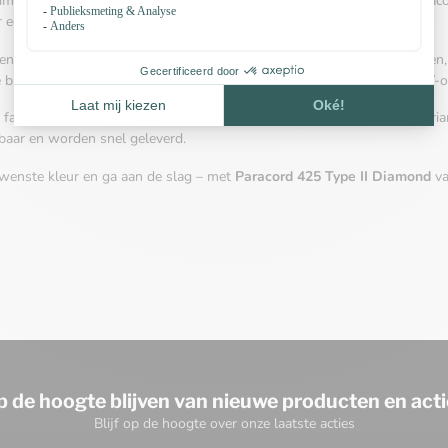
uime aanbod aan
Paracord 425 Type II in Diamond-kleuren
. Deze parac
een heel bijzondere uitstraling bij al uw projecten.
en diameter van ca. 3 mm en is ideaal voor fijner werk zoals armbande
 blijft het materiaal zeer stabiel en flexibel – perfect voor creatieve DIY-
favoriete kleuren met onze
paracord-accessoires
of ontdek andere vari
baar en worden snel geleverd.
wenste kleur en ga aan de slag – met
Paracord 425 Type II Diamond
va
p de hoogte blijven van nieuwe producten en acti
Blijf op de hoogte over onze laatste acties