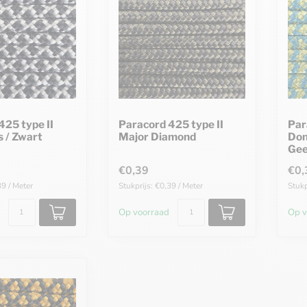
425 type II
Paracord 425 type II
Par
js / Zwart
Major Diamond
Don
Gee
€0,39
€0,
39 / Meter
Stukprijs: €0,39 / Meter
Stukp
Op voorraad
Op v