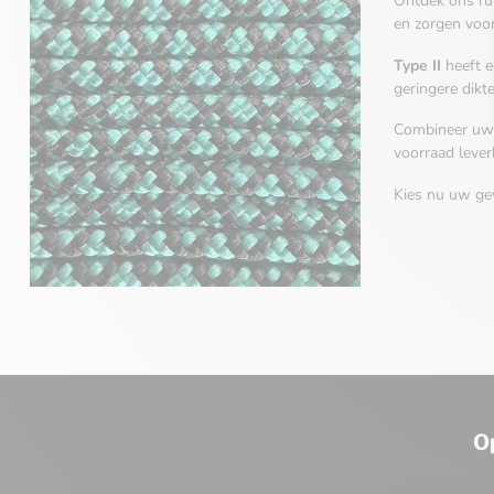
Ontdek ons r
en zorgen voor 
Type II
heeft e
geringere dikte
Combineer uw 
voorraad lever
Kies nu uw ge
O