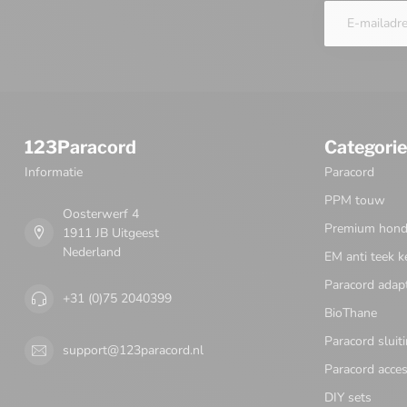
123Paracord
Categori
Informatie
Paracord
PPM touw
Oosterwerf 4
Premium honde
1911 JB Uitgeest
Nederland
EM anti teek k
Paracord adap
+31 (0)75 2040399
BioThane
Paracord sluit
support@123paracord.nl
Paracord acces
DIY sets