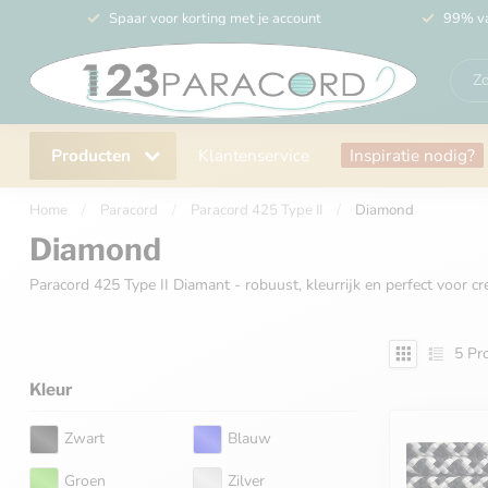
Spaar voor korting met je account
99% va
Producten
Klantenservice
Inspiratie nodig?
Home
/
Paracord
/
Paracord 425 Type II
/
Diamond
Diamond
Paracord 425 Type II Diamant - robuust, kleurrijk en perfect voor c
5
Pro
Kleur
Zwart
Blauw
Groen
Zilver