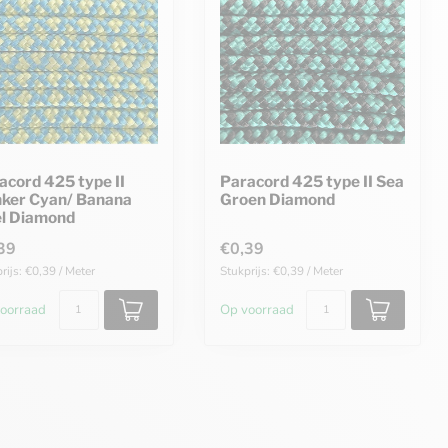
acord 425 type II
Paracord 425 type II Sea
ker Cyan/ Banana
Groen Diamond
l Diamond
39
€0,39
rijs: €0,39 / Meter
Stukprijs: €0,39 / Meter
oorraad
Op voorraad