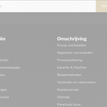
Dit
eën
Omschrijving
Knoop voorbeelden
Algemene voorwaarden
nlijn
Privacyverklaring
eramiekpijpjes
Garantie & Klachten
ters
Betaalmethoden
Verzenden en retourneren
ingen
Klantenservice
soires
Sitemap
Parachute touw