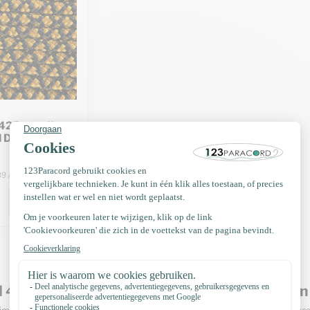
425 type II
d Diamond
39 / Meter
 425 Type II Diamond – opvallende patronen