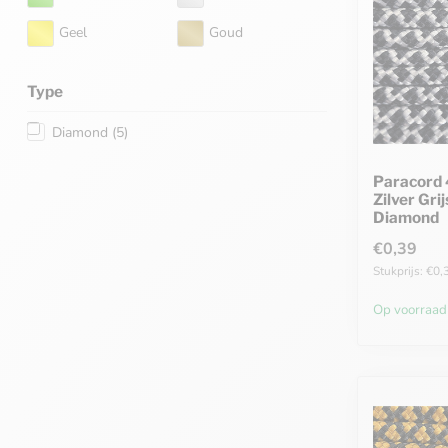
Geel
Goud
Type
Diamond
(5)
Paracord 
Zilver Gri
Diamond
€0,39
Stukprijs: €0,
Op voorraad