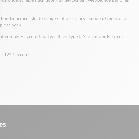
ords onderscheiden zich door hun gevlochten, veelkleurige patronen
n, hondenriemen, sleutelhangers of decoratieve knopen. Ondanks de
oplossingen.
anten zoals
Paracord 550 Type III
en
Type I
. Alle paracords zijn uit
n 123Paracord!
es