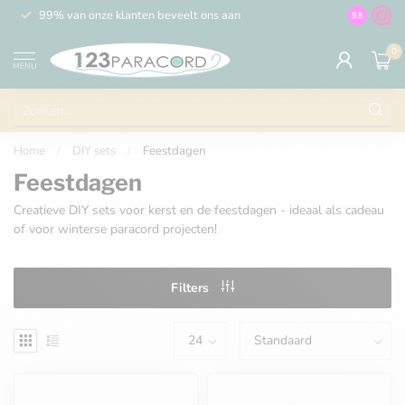
99% van onze klanten beveelt ons aan
100% de 
9.5
0
MENU
Home
/
DIY sets
/
Feestdagen
Feestdagen
Creatieve DIY sets voor kerst en de feestdagen - ideaal als cadeau
of voor winterse paracord projecten!
Filters