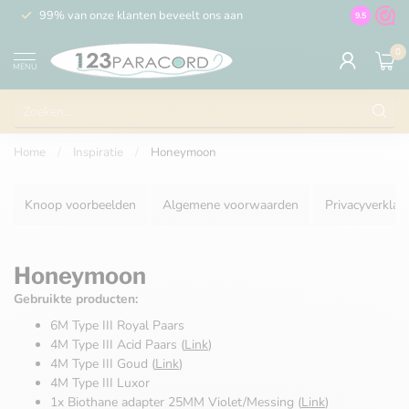
99% van onze klanten beveelt ons aan
100% de 
9.5
0
MENU
Home
/
Inspiratie
/
Honeymoon
Knoop voorbeelden
Algemene voorwaarden
Privacyverklar
Honeymoon
Gebruikte producten:
6M Type III Royal Paars
4M Type III Acid Paars (
Link
)
4M Type III Goud (
Link
)
4M Type III Luxor
1x Biothane adapter 25MM Violet/Messing (
Link
)