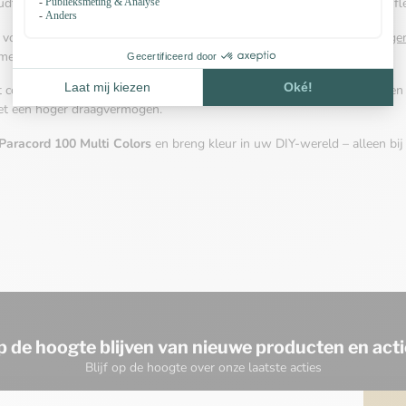
t. Met een diameter van slechts ca. 1,9 mm is dit paracord bijzonder fle
s vooral populair bij hobbyisten die
individuele halsbanden
,
sleutelhange
 met
Diamond-kleuren
of
neon
voor nog meer contrast.
ct compleet met bijpassende
paracord-accessoires
– zoals gespen, ringen
t een hoger draagvermogen.
Paracord 100 Multi Colors
en breng kleur in uw DIY-wereld – alleen bij
p de hoogte blijven van nieuwe producten en acti
Blijf op de hoogte over onze laatste acties