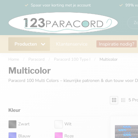
Spaar voor korting met je account
99% va
Producten
Klantenservice
Inspiratie nodig?
Home
/
Paracord
/
Paracord 100 Type I
/
Multicolor
Multicolor
Paracord 100 Multi Colors – kleurrijke patronen & dun touw voor DI
5
Pro
Kleur
Zwart
Wit
Blauw
Roze