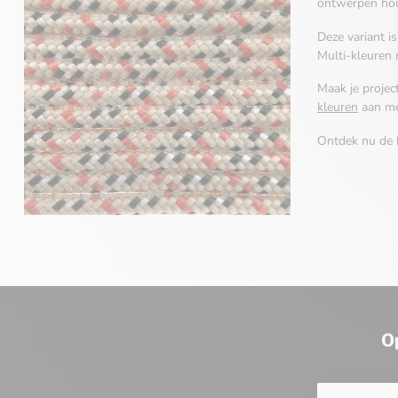
ontwerpen houd
Deze variant i
Multi-kleuren
Maak je proje
kleuren
aan me
Ontdek nu de
O