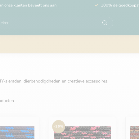
n onze klanten beveelt ons aan
100% de goedkoops
Y-sieraden, dierbenodigdheden en creatieve accessoires.
ducten
-16%