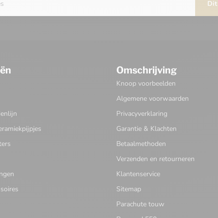
Dit
eën
Omschrijving
Knoop voorbeelden
Algemene voorwaarden
nlijn
Privacyverklaring
eramiekpijpjes
Garantie & Klachten
ters
Betaalmethoden
Verzenden en retourneren
ingen
Klantenservice
soires
Sitemap
Parachute touw