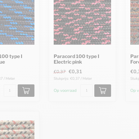
100 type I
Paracord 100 type I
Par
lue
Electric pink
For
€0,31
€0,
€0,37
37 / Meter
Stukprijs: €0,37 / Meter
Stukp
Op voorraad
Op v