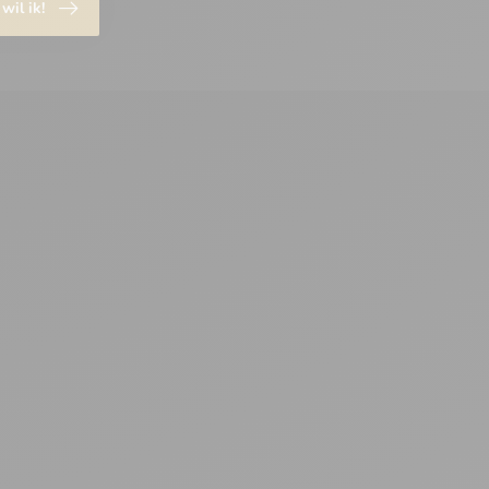
 wil ik!