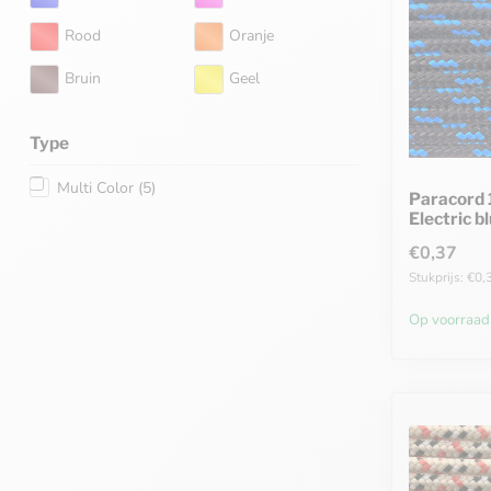
Rood
Oranje
Bruin
Geel
Type
Multi Color
(5)
Paracord 
Electric b
€0,37
Stukprijs: €0,
Op voorraad