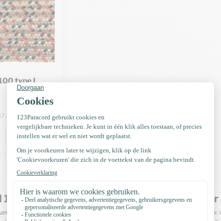
100 type I
37 / Meter
100 Multi-kleuren – Kleurrijke variatie voor
uren
in
het Paracord 100 Type I
-assortiment bieden een levendige mix v