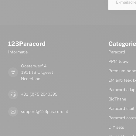
123Paracord
Categori
Informatie
Paracord
PPM touw
Oosterwerf 4
Premium honde
1911 JB Uitgeest
Nederland
EM anti teek k
Paracord adap
+31 (0)75 2040399
BioThane
Paracord sluit
support@123paracord.nl
Paracord acces
DIY sets