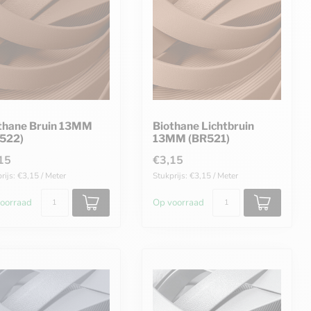
thane Bruin 13MM
Biothane Lichtbruin
522)
13MM (BR521)
15
€3,15
rijs: €3,15 / Meter
Stukprijs: €3,15 / Meter
oorraad
Op voorraad