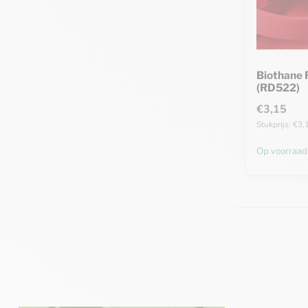
Biothane
(RD522)
€3,15
Stukprijs: €3,
Op voorraad