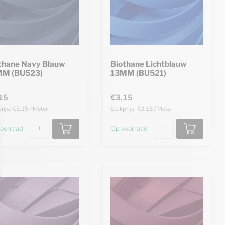
thane Navy Blauw
Biothane Lichtblauw
MM (BU523)
13MM (BU521)
15
€3,15
rijs: €3,15 / Meter
Stukprijs: €3,15 / Meter
oorraad
Op voorraad