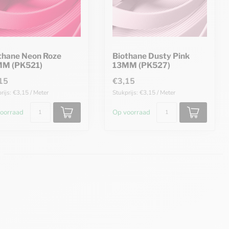
thane Neon Roze
Biothane Dusty Pink
M (PK521)
13MM (PK527)
15
€3,15
rijs: €3,15 / Meter
Stukprijs: €3,15 / Meter
oorraad
Op voorraad