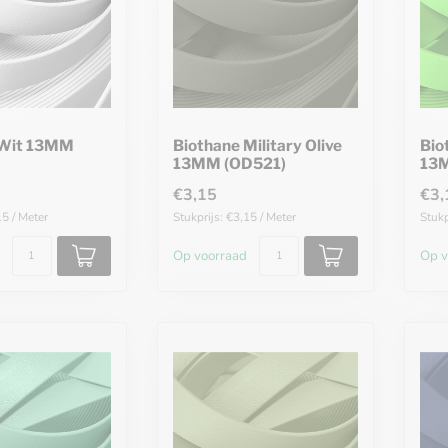
 Wit 13MM
Biothane Military Olive
Bio
13MM (OD521)
13
€3,15
€3,
15 / Meter
Stukprijs: €3,15 / Meter
Stukp
Op voorraad
Op v