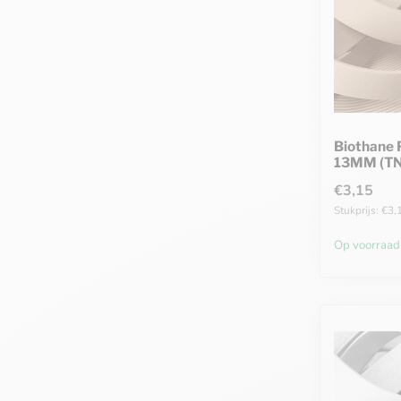
Biothane 
13MM (T
€3,15
Stukprijs: €3,
Op voorraad