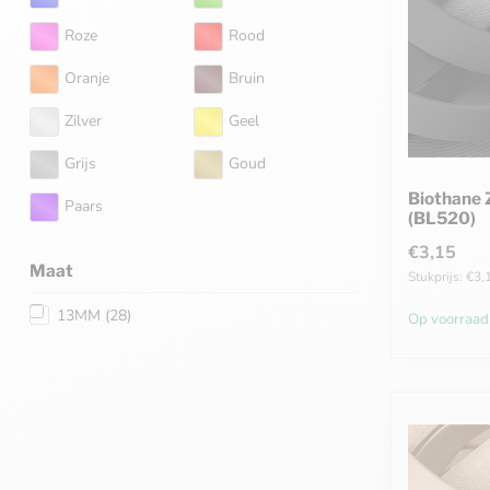
Roze
Rood
Oranje
Bruin
Zilver
Geel
Grijs
Goud
Biothane
Paars
(BL520)
€3,15
Maat
Stukprijs: €3,
13MM
(28)
Op voorraad