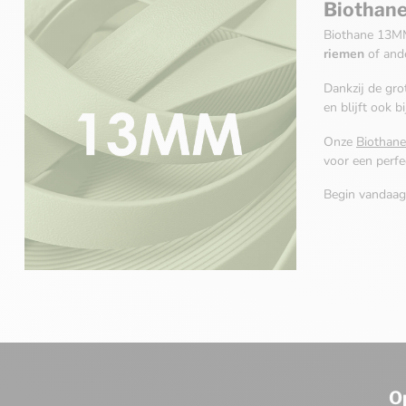
Biothane
Biothane 13MM 
riemen
of and
Dankzij de gro
en blijft ook b
Onze
Biothan
voor een perfe
Begin vandaag
O