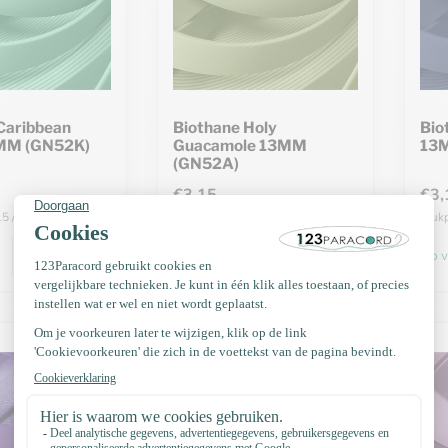
Caribbean
Biothane Holy
Bio
MM (GN52K)
Guacamole 13MM
13
(GN52A)
€3,15
€3,
15 / Meter
Stukprijs: €3,15 / Meter
Stukp
Op voorraad
Op v