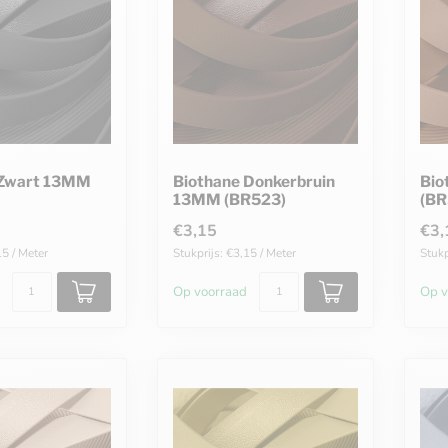
 Zwart 13MM
Biothane Donkerbruin
Bio
13MM (BR523)
(BR
€3,15
€3,
15 / Meter
Stukprijs: €3,15 / Meter
Stukp
Op voorraad
Op v