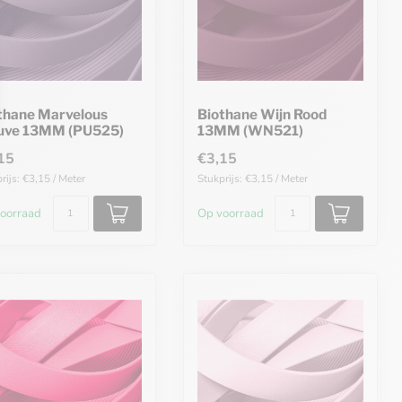
thane Marvelous
Biothane Wijn Rood
ve 13MM (PU525)
13MM (WN521)
15
€3,15
rijs: €3,15 / Meter
Stukprijs: €3,15 / Meter
oorraad
Op voorraad