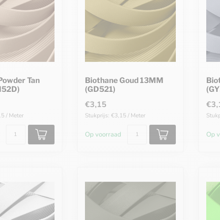
Powder Tan
Biothane Goud 13MM
Bio
N52D)
(GD521)
(GY
€3,15
€3,
15 / Meter
Stukprijs: €3,15 / Meter
Stukp
Op voorraad
Op v