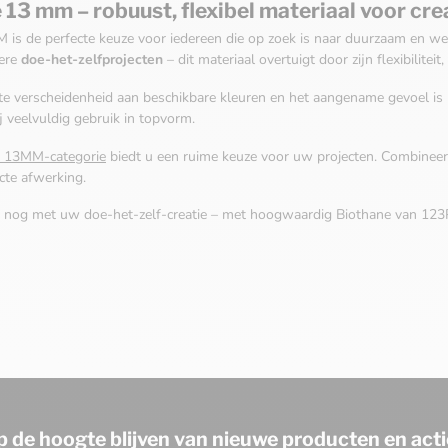
 13 mm – robuust, flexibel materiaal voor cre
is de perfecte keuze voor iedereen die op zoek is naar duurzaam en w
ere
doe-het-zelfprojecten
– dit materiaal overtuigt door zijn flexibilitei
te verscheidenheid aan beschikbare kleuren en het aangename gevoel is Bi
ij veelvuldig gebruik in topvorm.
e 13MM-categorie
biedt u een ruime keuze voor uw projecten. Combinee
cte afwerking.
 nog met uw doe-het-zelf-creatie – met hoogwaardig Biothane van 123
p de hoogte blijven van nieuwe producten en acti