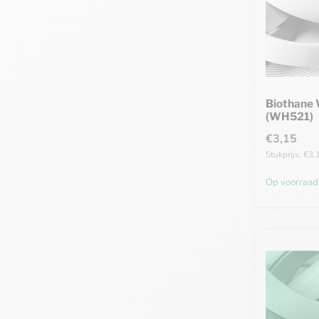
Biothane
(WH521)
€3,15
Stukprijs: €3,
Op voorraad