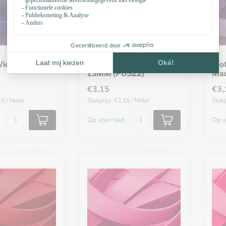
Violet 13MM
Biothane Pastel Paars
Bio
13MM (PU522)
Mau
€3,15
€3,
15 / Meter
Stukprijs: €3,15 / Meter
Stukp
Op voorraad
Op v