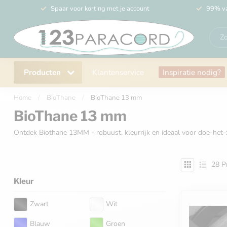
Spaar voor korting met je account
99% va
Producten
Klantenservice
Inspiratie nodig?
Home
/
BioThane
/
BioThane 13 mm
BioThane 13 mm
Ontdek Biothane 13MM - robuust, kleurrijk en ideaal voor doe-het
28
P
Kleur
Zwart
Wit
Blauw
Groen