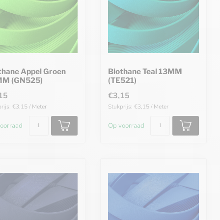
thane Appel Groen
Biothane Teal 13MM
MM (GN525)
(TE521)
15
€3,15
rijs: €3,15 / Meter
Stukprijs: €3,15 / Meter
oorraad
Op voorraad