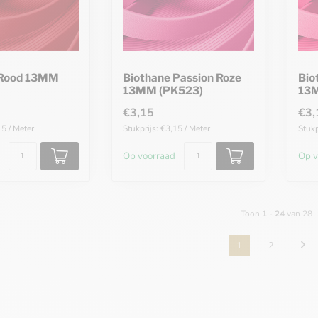
 Rood 13MM
Biothane Passion Roze
Bio
13MM (PK523)
13M
€3,15
€3,
15 / Meter
Stukprijs: €3,15 / Meter
Stukp
Op voorraad
Op v
Toon
1
-
24
van 28
1
2