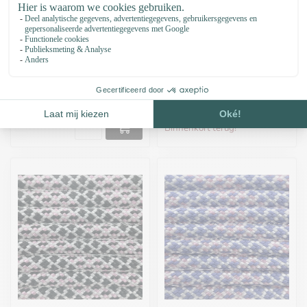
Paracord 550 type III
Paracord 550 type III
Pearly Heaven
Joker Diamonds
€0,44
Stukprijs: €0,44 / Meter
€0,44
Op voorraad
Stukprijs: €0,44 / Meter
Tijdelijk niet op voorraad.
Binnenkort terug!