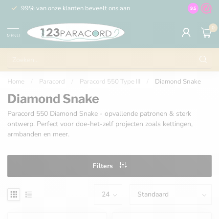
99% van onze klanten beveelt ons aan
100% de 
9.5
0
MENU
Home
/
Paracord
/
Paracord 550 Type III
/
Diamond Snake
Diamond Snake
Paracord 550 Diamond Snake - opvallende patronen & sterk
ontwerp. Perfect voor doe-het-zelf projecten zoals kettingen,
armbanden en meer.
Filters