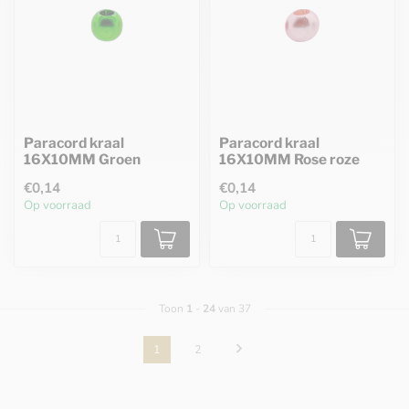
Paracord kraal
Paracord kraal
16X10MM Groen
16X10MM Rose roze
€0,14
€0,14
Op voorraad
Op voorraad
Toon
1
-
24
van 37
1
2