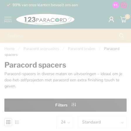
99% van onze klanten beveelt ons aan
100% de 
9.5
0
MENU
Home
/
Paracord accessoires
/
Paracord kralen
/
Paracord
spacers
Paracord spacers
Paracord-spacers in diverse maten en uitvoeringen – ideaal om je
doe-het-zelfprojecten met paracord een extra finishing touch te
geven.
Filters