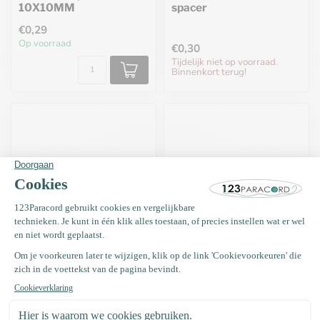
10X10MM
spacer
€0,29
Op voorraad
€0,30
Tijdelijk niet op voorraad.
Binnenkort terug!
Paracord kraal
Paracord kraal
14X8MM spacer Glas
14X8MM spacer Glas
Grijs
Rood