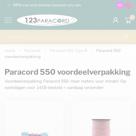
99% van onze klanten beveelt ons aan
100% de 
9.5
0
MENU
Home
/
Paracord
/
Paracord 550 Type III
/
Paracord 550
voordeelverpakking
Paracord 550 voordeelverpakking
Voordeelverpakking Paracord 550: meer meters voor minder! Op
werkdagen voor 14:00 besteld = vandaag verzonden