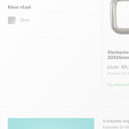
Kleur staal
- Zilver
Vierkante
20X16mm 
€0,
€0,30
Stukprijs: €0,1
Op voorraad
Vierkante rin
klassieke D-ri