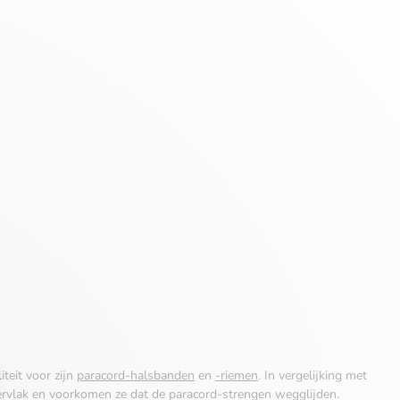
iteit voor zijn
paracord-halsbanden
en
-riemen
. In vergelijking met
ervlak en voorkomen ze dat de paracord-strengen wegglijden.