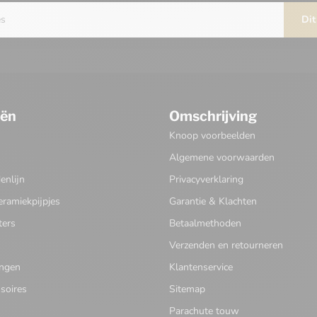
Dit
eën
Omschrijving
Knoop voorbeelden
Algemene voorwaarden
nlijn
Privacyverklaring
eramiekpijpjes
Garantie & Klachten
ters
Betaalmethoden
Verzenden en retourneren
ingen
Klantenservice
soires
Sitemap
Parachute touw