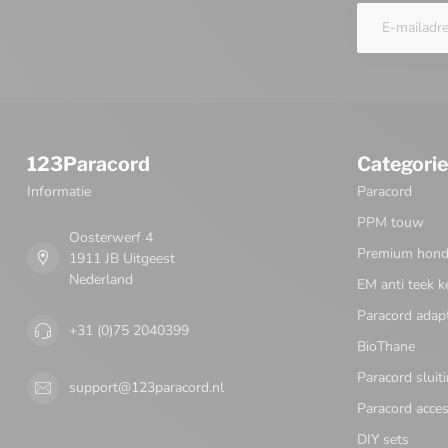
123Paracord
Categori
Informatie
Paracord
PPM touw
Oosterwerf 4
Premium honde
1911 JB Uitgeest
Nederland
EM anti teek k
Paracord adap
+31 (0)75 2040399
BioThane
Paracord sluit
support@123paracord.nl
Paracord acces
DIY sets