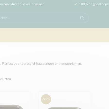
n onze klanten beveelt ons aan
100% de goedkoops
ast. Perfect voor paracord-halsbanden en hondenriemen.
ducten
-51%