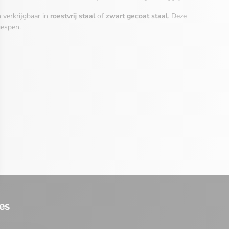
jn verkrijgbaar in
roestvrij staal
of
zwart gecoat staal
. Deze
gespen
.
es