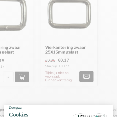
 ring zwaar
Vierkante ring zwaar
gelast
25X15mm gelast
€0,17
€0,35
15
Stukprijs: €0,17 /
5 /
Tijdelijk niet op
voorraad.
Binnenkort terug!
gen
zijn de ideale keuze voor iedereen die op zoek is naar maximale stabil
ngen bieden ze door hun hoekige vorm een betere verdeling van het opp