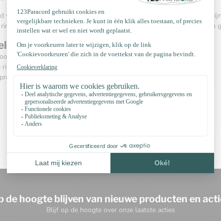
d vind je gelaste modellen in de maten
20x16 mm
en
25x15 mm
. Ze zi
ringen kunnen uitstekend worden gecombineerd met
Paracord 550
en
elgestelde vragen over vierkante ringen
oordeel van een vierkante ring?
e ringen van gemaakt?
rojecten zijn ze geschikt?
p de hoogte blijven van nieuwe producten en acti
Blijf op de hoogte over onze laatste acties