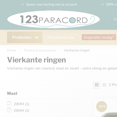
Spaar voor korting met je account
99% va
Producten
Klantenservice
Inspiratie nodig?
Home
/
Paracord accessoires
/
Vierkante ringen
Vierkante ringen
Vierkante ringen van roestvrij staal en zwart – extra stevig en gel
2
Pro
Maat
20MM
(1)
-50%
25MM
(1)