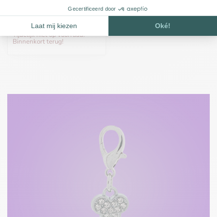
Bedel hangertje Hart
rood
€1,75
Tijdelijk niet op voorraad.
Binnenkort terug!