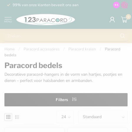
99% van onze klanten beveelt ons aan
100% de 
9.5
0
MENU
Home
/
Paracord accessoires
/
Paracord kralen
/
Paracord
bedels
Paracord bedels
Decoratieve paracord-hangers in de vorm van hartjes, pootjes en
dieren – perfect voor halsbanden en armbanden.
Filters