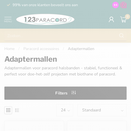
99% van onze klanten beveelt ons aan
100% de 
9.5
0
MENU
Home
/
Paracord accessoires
/
Adaptermallen
Adaptermallen
Adaptermallen voor paracord halsbanden - stabiel, functioneel &
perfect voor doe-het-zelf projecten met biothane of paracord.
Filters