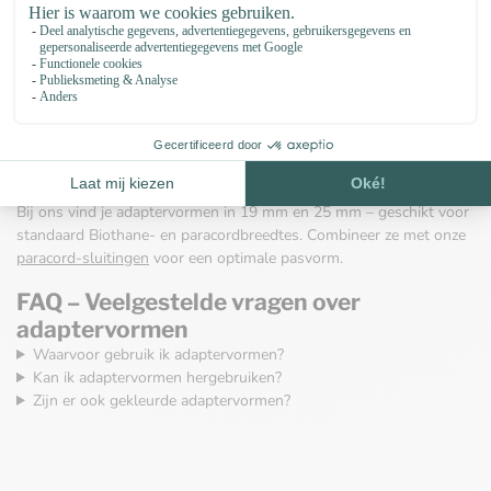
combinatie met
Biothane
of
Paracord 550
.
Wat is een adaptervorm?
Een adaptervorm is een stevig verbindingsstuk dat vaak wordt
gebruikt voor het bevestigen van halsbandgespen. Het maakt het
eenvoudig om je DIY-project te vervangen of uit te breiden.
Welke varianten zijn er?
Bij ons vind je adaptervormen in 19 mm en 25 mm – geschikt voor
standaard Biothane- en paracordbreedtes. Combineer ze met onze
paracord-sluitingen
voor een optimale pasvorm.
FAQ – Veelgestelde vragen over
adaptervormen
Waarvoor gebruik ik adaptervormen?
Kan ik adaptervormen hergebruiken?
Zijn er ook gekleurde adaptervormen?