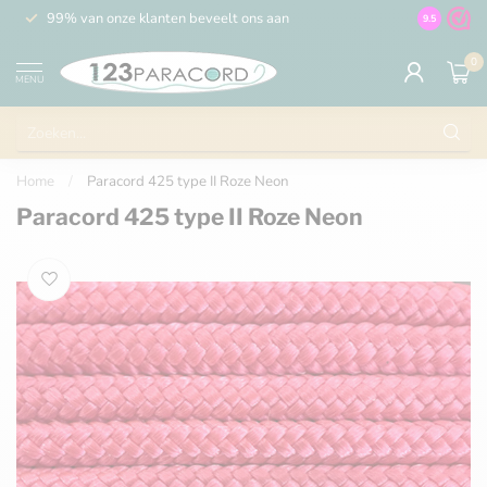
99% van onze klanten beveelt ons aan
100% de 
9.5
0
MENU
Home
/
Paracord 425 type II Roze Neon
Paracord 425 type II Roze Neon