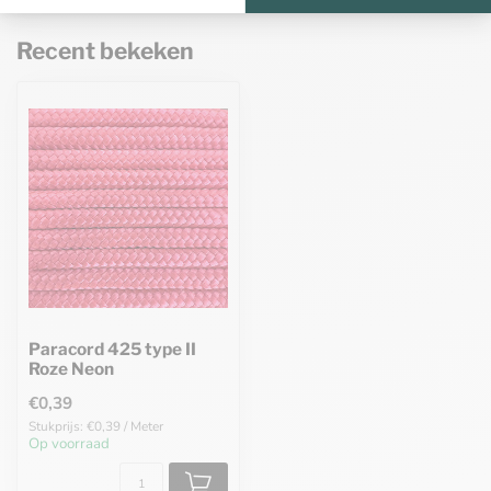
Recent bekeken
Paracord 425 type II
Roze Neon
€0,39
Stukprijs: €0,39 / Meter
Op voorraad