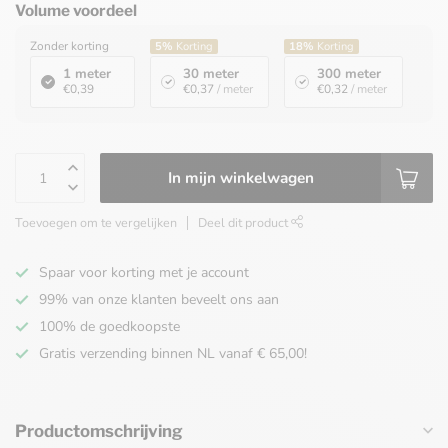
Volume voordeel
Zonder korting
5%
Korting
18%
Korting
1 meter
30 meter
300 meter
€0,39
€0,37
/ meter
€0,32
/ meter
In mijn winkelwagen
Toevoegen om te vergelijken
Deel dit product
Spaar voor korting met je account
99% van onze klanten beveelt ons aan
100% de goedkoopste
Gratis verzending binnen NL vanaf € 65,00!
Productomschrijving