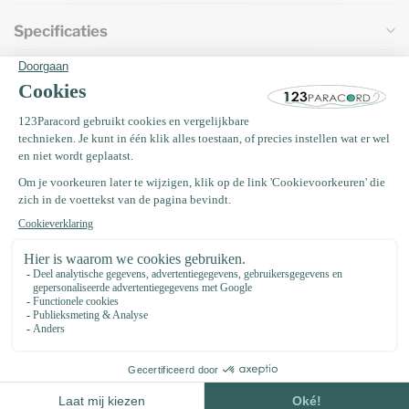
Specificaties
Vaak samen gekocht met
Kunststof buckle steeksluiting
15MM Zwart
€0,46
Op voorraad
EM Keramiek pijpjes anti teek 50
gram (±35 stuks)
€4,75
Op voorraad
Paracord naald 8,5 CM Type II
€2,95
Op voorraad