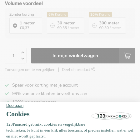
Volume voordeel
Zonder korting
6%
Korting
20%
Korting
1 meter
30 meter
300 meter
€0,37
€0,35
/ meter
€0,30
/ meter
In mijn winkelwagen
Toevoegen om te vergelijken
Deel dit product
Spaar voor korting met je account
99% van onze klanten beveelt ons aan
100% de goedkoopste
Gratis verzending binnen NL vanaf € 65,00!
Productomschrijving