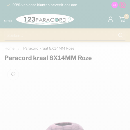
99% van onze klanten beveelt ons aan
100% de 
9.5
0
MENU
Home
/
Paracord kraal 8X14MM Roze
Paracord kraal 8X14MM Roze