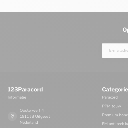
O
123Paracord
Categori
Informatie
Paracord
PPM touw
Oosterwerf 4
Premium honde
1911 JB Uitgeest
Nederland
EM anti teek k