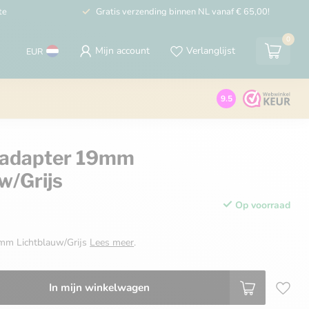
te
Gratis verzending binnen NL vanaf € 65,00!
0
Mijn account
Verlanglijst
EUR
9.5
 adapter 19mm
w/Grijs
Op voorraad
9mm Lichtblauw/Grijs
Lees meer
.
In mijn winkelwagen