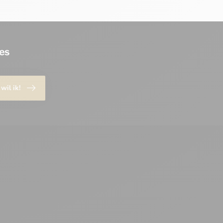
es
 wil ik!