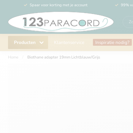
Spaar voor korting met je account
99% va
Producten
Klantenservice
Inspiratie nodig?
Home
/
Biothane adapter 19mm Lichtblauw/Grijs