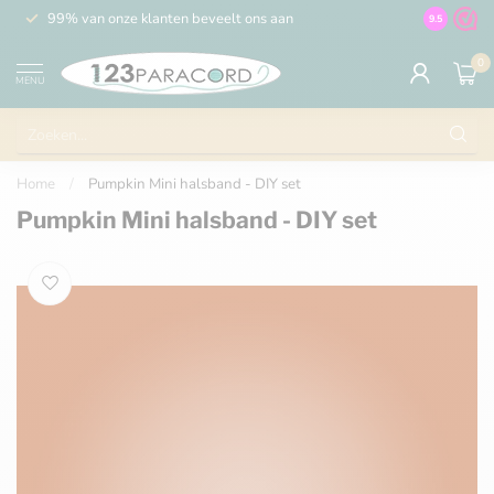
99% van onze klanten beveelt ons aan
100% de 
9.5
0
MENU
Home
/
Pumpkin Mini halsband - DIY set
Pumpkin Mini halsband - DIY set