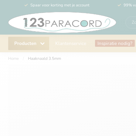
Spaar voor korting met je account
99% va
Producten
Klantenservice
Inspiratie nodig?
Home
/
Haaknaald 3.5mm