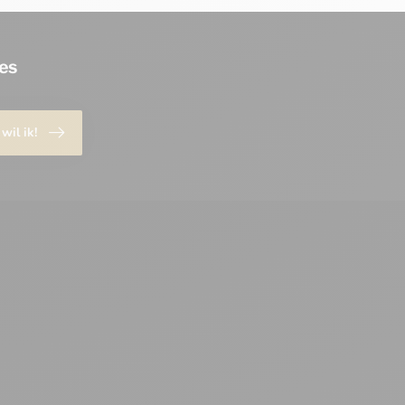
es
 wil ik!