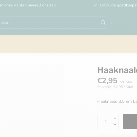
n onze klanten beveelt ons aan
100% de goedkoops
Haaknaa
€2,95
Incl. btw
Stukprijs: €2,95 / Stuk
Haaknaald 3.5mm
L