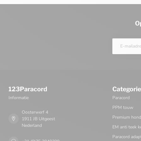
O
123Paracord
Categori
Informatie
Paracord
PPM touw
Oosterwerf 4
Premium honde
1911 JB Uitgeest
Nederland
EM anti teek k
Paracord adap