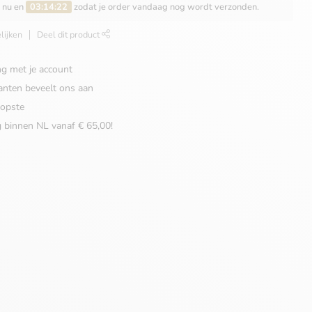
n nu en
03:14:22
zodat je order vandaag nog wordt verzonden.
lijken
Deel dit product
ng met je account
anten beveelt ons aan
opste
g binnen NL vanaf € 65,00!