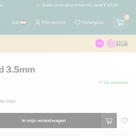
te
Gratis verzending binnen NL vanaf € 65,00!
0
Mijn account
Verlanglijst
EUR
9.5
ld 3.5mm
Op voorraad
ees meer
.
In mijn winkelwagen