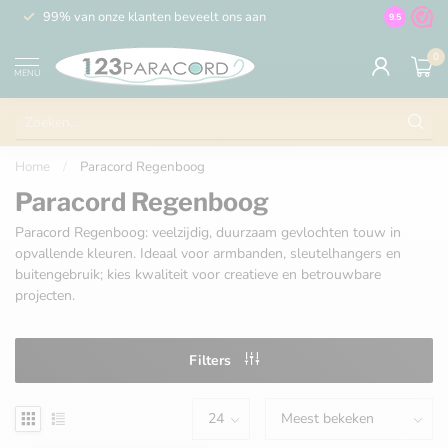
99% van onze klanten beveelt ons aan
100% de 
9.5
0
MENU
Home
/
Paracord Regenboog
Paracord Regenboog
Paracord Regenboog: veelzijdig, duurzaam gevlochten touw in
opvallende kleuren. Ideaal voor armbanden, sleutelhangers en
buitengebruik; kies kwaliteit voor creatieve en betrouwbare
projecten.
Filters