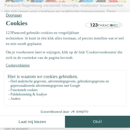
Paracord Regenboog verzamelt kleurrijke, multicolor touwsoorten
die zich lenen voor creatieve en praktische toepassingen. Deze
categorie bevat paracord met opvallende kleurverlopen en
combinatiepatronen, bedoeld voor knutselwerk, accessoires en
zichtbare toepassingen waar kleur en uitstraling belangrijk zijn.
Praktische toepassingen
Regenboog paracord wordt veel gebruikt voor het maken van
armbanden, sleutelhangers, bagagelabels en decoratieve
elementen op rugzakken of kleding. Ook bij knoopprojecten,
macramé of als accent in outdoor-uitrusting kiest men vaak voor
multicolor paracord om visuele herkenbaarheid of een persoonlijke
stijl toe te voegen.
Waarop letten bij je keuze
Let bij het kiezen van regenboog paracord vooral op uiterlijk en
verwerkbaarheid: sommige varianten hebben een subtiel
kleurverloop, andere juist sterk contrasterende strepen. Dikte en
flexibiliteit beïnvloeden hoe gemakkelijk het touw is te knopen en
af te werken, en de afwerking van de uiteinden bepaalt de netheid
van je project.