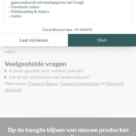
Controleer productdetails om zeker te zijn dat de specificaties
passen bij jouw toepassing.
Voordelen van een bruine kleur
Bruin werkt goed in natuurlijke en industriële stijlen, verbergt
lichte vervuiling en combineert eenvoudig met andere tinten. Kies
bruin wanneer je een tijdloze, neutrale uitstraling wilt zonder op te
vallen.
Veelgestelde vragen
Is bruin geschikt voor outdoor gebruik?
Kan ik het combineren met andere kleuren?
Meer keuze:
Paracord Blauw
,
Paracord camouflage
en
Paracord
diamond
.
Op de hoogte blijven van nieuwe producten