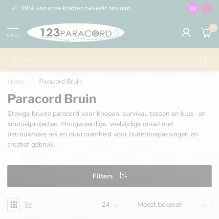
99% van onze klanten beveelt ons aan
100% de 
9.5
0
MENU
Home
/
Paracord Bruin
Paracord Bruin
Stevige bruine paracord voor knopen, survival, tassen en klus- en
knutselprojecten. Hoogwaardige, veelzijdige draad met
betrouwbare rek en duurzaamheid voor buitentoepassingen en
creatief gebruik.
Filters