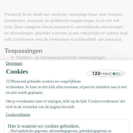
Paracord Bruin biedt een neutrale, veelzijdige kleur voor knopen,
armbanden, keycords en praktische toepassingen in en om het
huis. Deze categorie bevat paracord in verschillende uitvoeringen
en afwerkingen, geschikt wanneer je een natuurlijke of sobere look
wilt combineren met de herkenbare functionaliteit van paracord.
Toepassingen
Outdoor- en kampeeraccessoires: bevestigingen,
zaksluitingen en kleine reparaties.
Sieraden en accessoires: armbanden, lanyards en
sleutelhangers met een ingetogen uitstraling.
DIY-projecten en hobbygebruik: touwwerk, handgrepen en
decoratieve knooptechnieken.
Waarop letten bij keuze
Kijk bij het kiezen naar eigenschappen die relevant zijn voor je
project: de dikte en flexibiliteit van het koord, de afwerking van de
buitenmantel, en kleurvastheid. Voor draagbare accessoires is
soepelheid en afwerking belangrijk; voor bevestigingen is de
combinatie van kern en mantel bij de productomschrijving relevant.