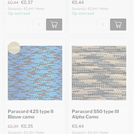
€0,37
€0,44
€0,44
Stukprijs: €0,44 / Meter
Stukprijs: €0,44 / Meter
Op voorraad
Op voorraad
-10%
Paracord 425 type II
Paracord 550 type III
Blauw camo
Alpha Camo
€0,35
€0,44
€0,39
Stukprijs: €0,39 / Meter
Stukprijs: €0,44 / Meter