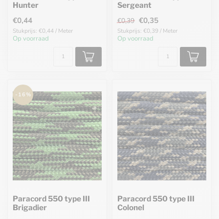
Hunter
Sergeant
€0,44
€0,35
€0,39
Stukprijs: €0,44 / Meter
Stukprijs: €0,39 / Meter
Op voorraad
Op voorraad
-16%
Paracord 550 type III
Paracord 550 type III
Brigadier
Colonel