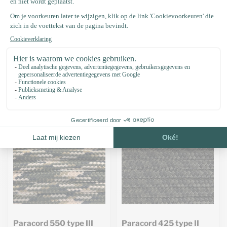
Paracord 550 type III
Paracord 550 type III
Forest groen Reflective
Specialist Camo
€0,80
€0,44
Stukprijs: €0,80 / Meter
Stukprijs: €0,44 / Meter
Op voorraad
Op voorraad
-10%
Paracord 550 type III
Paracord 425 type II