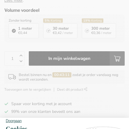
Lees meer
.
Volume voordeel
Zonder korting
5%
Korting
19%
Korting
1 meter
30 meter
300 meter
€0,44
€0,42
/ meter
€0,36
/ meter
In mijn winkelwagen
Bestel binnen nu en
00:43:11
zodat je order vandaag nog
wordt verzonden.
Toevoegen om te vergelijken
Deel dit product
Spaar voor korting met je account
99% van onze klanten beveelt ons aan
100% de goedkoopste
Gratis verzending binnen NL vanaf € 65,00!