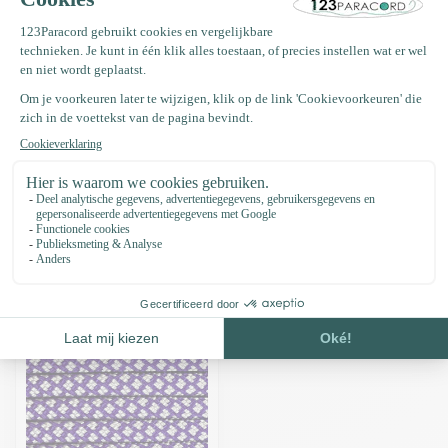
Deze kleur bestaat uit: Paracord 550 type III Acid Paars
Deze kleur bestaat uit: Paracord 550 type III Zilver Grijs
Productomschrijving
Specificaties
Recent bekeken