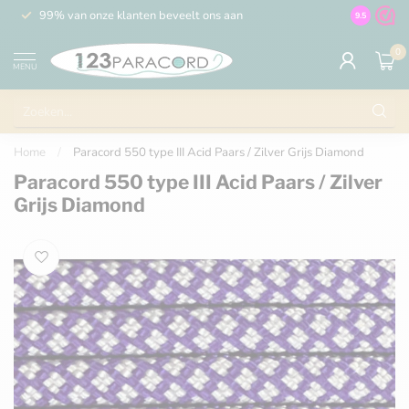
99% van onze klanten beveelt ons aan
100% de 
9.5
0
MENU
Home
/
Paracord 550 type III Acid Paars / Zilver Grijs Diamond
Paracord 550 type III Acid Paars / Zilver
Grijs Diamond