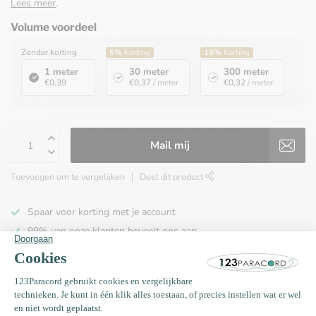
Lees meer
.
Volume voordeel
Zonder korting
5%
Korting
18%
Korting
1 meter
30 meter
300 meter
€0,39
€0,37
/ meter
€0,32
/ meter
Mail mij
Toevoegen om te vergelijken
Deel dit product
Spaar voor korting met je account
99% van onze klanten beveelt ons aan
100% de goedkoopste
Gratis verzending binnen NL vanaf € 65,00!