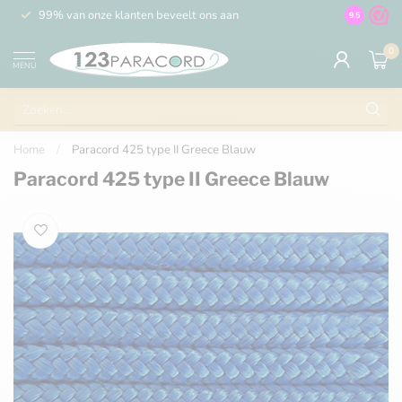
99% van onze klanten beveelt ons aan
100% de 
9.5
0
MENU
Home
/
Paracord 425 type II Greece Blauw
Paracord 425 type II Greece Blauw