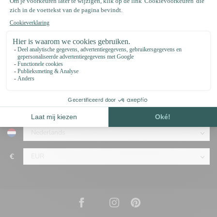
support@123paracord.nl
Categorieën
Omschrijving
€