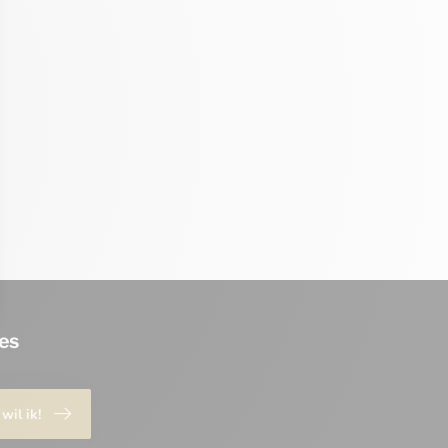
es
 wil ik!