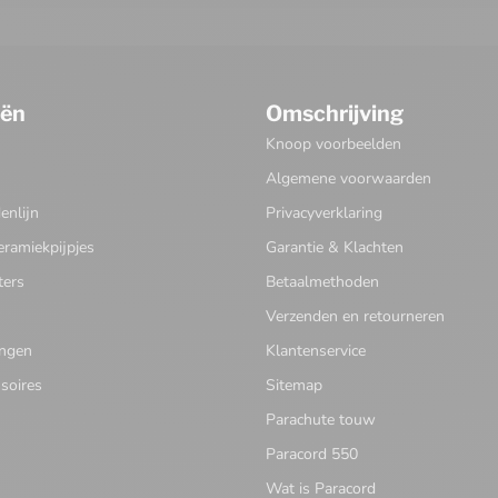
eën
Omschrijving
Knoop voorbeelden
Algemene voorwaarden
nlijn
Privacyverklaring
eramiekpijpjes
Garantie & Klachten
ters
Betaalmethoden
Verzenden en retourneren
ingen
Klantenservice
soires
Sitemap
Parachute touw
Paracord 550
Wat is Paracord