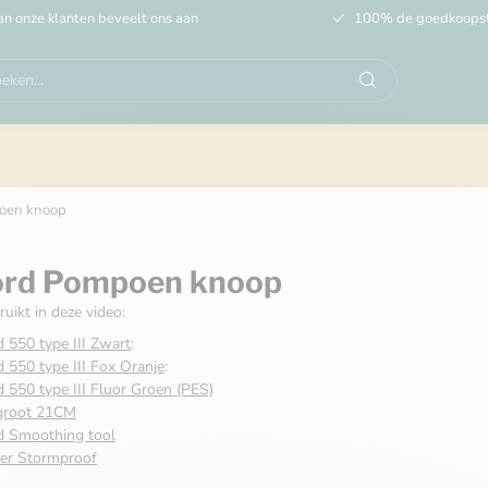
n onze klanten beveelt ons aan
100% de goedkoops
oen knoop
ord Pompoen knoop
uikt in deze video:
 550 type III Zwart
:
 550 type III Fox Oranje
:
 550 type III Fluor Groen (PES)
groot 21CM
d Smoothing tool
er Stormproof