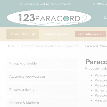
Spaar voor korting met je account
99% va
Producten
Klantenservice
Inspiratie nodig?
Home
/
Paracord knoop voorbeelden Beginners
/
Paracord Pomp
Parac
Knoop voorbeelden
Producten gebr
Paracord
Algemene voorwaarden
Paracord
Paracord
Privacyverklaring
Schaar 
Paracor
Aanstek
Garantie & Klachten