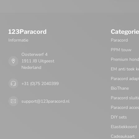
123Paracord
Categori
Informatie
Paracord
PPM touw
Oosterwerf 4
Premium honde
1911 JB Uitgeest
Nederland
EM anti teek k
Paracord adap
+31 (0)75 2040399
BioThane
Paracord sluit
support@123paracord.nl
Paracord acces
DIY sets
Elastiekkoord
Cadeaukaart