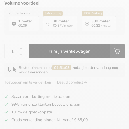
Volume voordeel
Zonder korting
5%
Korting
18%
Korting
1 meter
30 meter
300 meter
€0,39
€0,37
/ meter
€0,32
/ meter
In mijn winkelwagen
Bestel binnen nu en
01:51:03
zodat je order vandaag nog
wordt verzonden.
Toevoegen om te vergelijken
Deel dit product
Spaar voor korting met je account
99% van onze klanten beveelt ons aan
100% de goedkoopste
Gratis verzending binnen NL vanaf € 65,00!