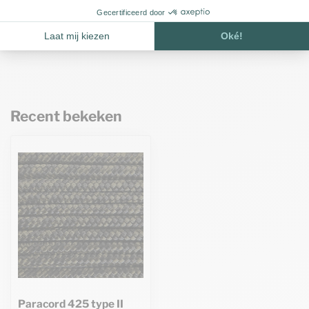
Paracord naald 8,5 CM Type II
€2,95
Op voorraad
Recent bekeken
Paracord 425 type II