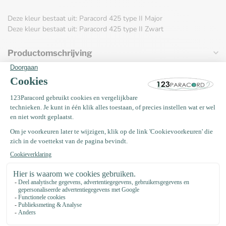
Deze kleur bestaat uit: Paracord 425 type II Major
Deze kleur bestaat uit: Paracord 425 type II Zwart
Productomschrijving
Specificaties
Vaak samen gekocht met
Kunststof buckle steeksluiting
15MM Zwart
€0,46
Op voorraad
EM Keramiek pijpjes anti teek 50
gram (±35 stuks)
€4,75
Op voorraad