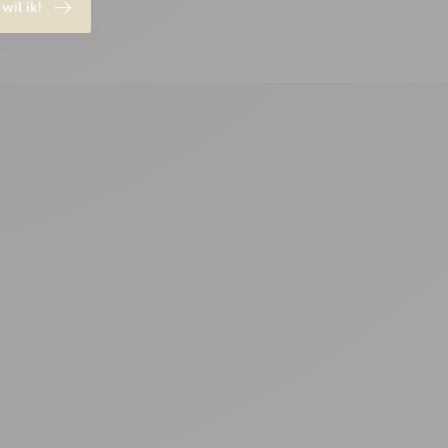
 wil ik!