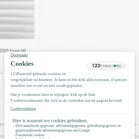
550 type III
44 / Meter
oorsnee van vier millimeter is uitstekend geschikt voor hondenriem en 
bbyisten kiezen voor het gebruik van paracord. Paracord wordt gezien al