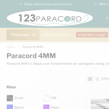
Spaar voor korting met je account
99% va
Producten
Klantenservice
Inspiratie nodig?
Home
/
Paracord 4MM
Paracord 4MM
Paracord 4MM is ideaal voor hondenriemen en speelgoed; stevig, sli
5
Pro
Kleur
Zwart
Wit
Blauw
Paars