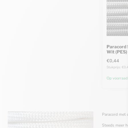
Paracord 
Wit (PES)
€0,44
Stukprijs: €0,
Op voorraad
Paracord met d
Steeds meer ho