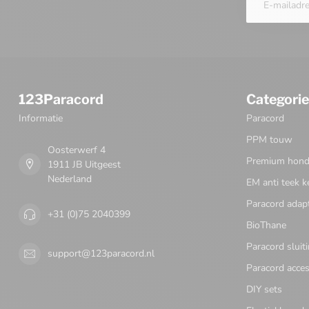
123Paracord
Categori
Informatie
Paracord
PPM touw
Oosterwerf 4
Premium honde
1911 JB Uitgeest
Nederland
EM anti teek k
Paracord adap
+31 (0)75 2040399
BioThane
Paracord sluit
support@123paracord.nl
Paracord acces
DIY sets