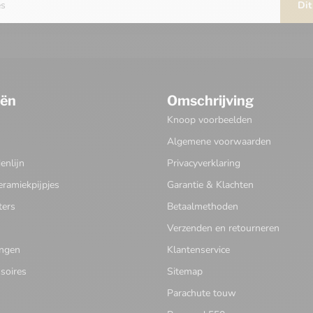
Dit
eën
Omschrijving
Knoop voorbeelden
Algemene voorwaarden
nlijn
Privacyverklaring
eramiekpijpjes
Garantie & Klachten
ters
Betaalmethoden
Verzenden en retourneren
ingen
Klantenservice
soires
Sitemap
Parachute touw