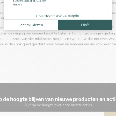
patronen en kleuren te krijgen is, maar ook vanwege de degelijke en goed
sieraden met paracord is een relatief bekend fenomeen dat steeds meer i
 dan alleen het maken van sieraden met paracord.
cord zich bijvoorbeeld uitstekend om je eigen unieke hondenriem of ze
bben de neiging om dingen kapot te bijten in hun ongedwongen gedrag. D
en doorsnee van vier millimeter, heb je een type touw dat net even wat 
ord is dan ook goed geschikt voor zowel de hondenriem als voor eventue
p de hoogte blijven van nieuwe producten en acti
Blijf op de hoogte over onze laatste acties