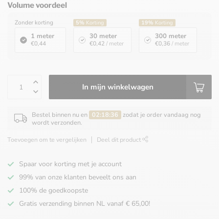
Volume voordeel
Zonder korting
5%
Korting
19%
Korting
1 meter
30 meter
300 meter
€0,44
€0,42
/ meter
€0,36
/ meter
In mijn winkelwagen
Bestel binnen nu en
02:18:36
zodat je order vandaag nog
wordt verzonden.
Toevoegen om te vergelijken
Deel dit product
Spaar voor korting met je account
99% van onze klanten beveelt ons aan
100% de goedkoopste
Gratis verzending binnen NL vanaf € 65,00!