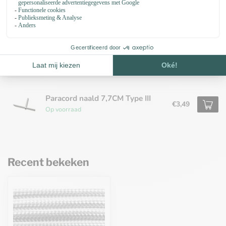
Op voorraad
Kunststof buckle steeksluiting
20MM Zwart
€0,75
Op voorraad
Paracord naald 7,7CM Type III
€3,49
Op voorraad
Recent bekeken