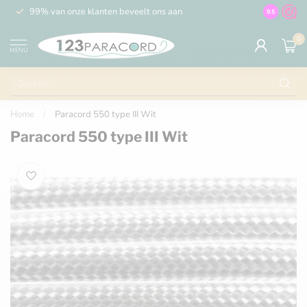
99% van onze klanten beveelt ons aan
100% de 
9.5
0
MENU
Home
/
Paracord 550 type III Wit
Paracord 550 type III Wit