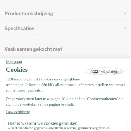
Productomschrijving
Specificaties
Vaak samen gekocht met
Paracord 550 type III Wit-30 mtr
€10,99
Tijdelijk niet op voorraad. Binnenkort
terug!
Paracord 550 type III Wit - 10 mtr
€3,99
Op voorraad
EM Keramiek pijpjes anti teek 50
gram (±35 stuks)
€4,75