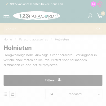
99% van onze klanten beveelt ons aan
100% de 
9.5
0
MENU
Home
/
Paracord accessoires
/
Holnieten
Holnieten
Hoogwaardige holle klinknagels voor paracord – verkrijgbaar in
verschillende maten en kleuren. Perfect voor halsbanden,
armbanden en doe-het-zelfprojecten.
Filters