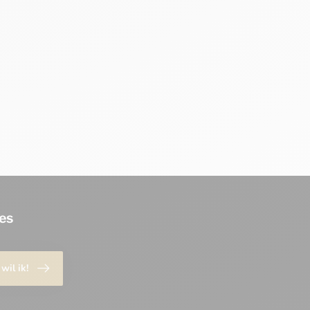
es
 wil ik!