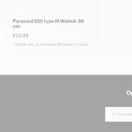
Paracord 550 type III Walnut-30
mtr
€10,99
Tijdelijk niet op voorraad. Binnenkort terug!
O