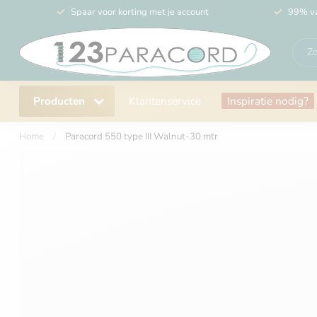
Spaar voor korting met je account
99% va
Producten
Klantenservice
Inspiratie nodig?
Home
/
Paracord 550 type III Walnut-30 mtr