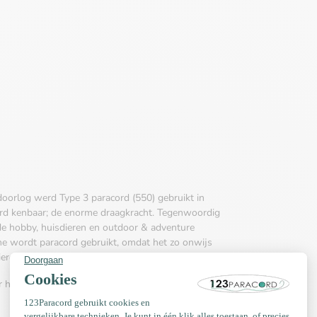
doorlog werd Type 3 paracord (550) gebruikt in
ord kenbaar; de enorme draagkracht. Tegenwoordig
de hobby, huisdieren en outdoor & adventure
che wordt paracord gebruikt, omdat het zo onwijs
 hierdoor eenvoudig te verwerken.
r het maken van armbanden, kettingen,