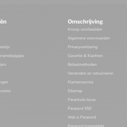
eën
Omschrijving
Knoop voorbeelden
Algemene voorwaarden
nlijn
Privacyverklaring
eramiekpijpjes
Garantie & Klachten
ters
Betaalmethoden
Verzenden en retourneren
ingen
Klantenservice
soires
Sitemap
Parachute touw
Paracord 550
Wat is Paracord
Paracord hulpmiddel