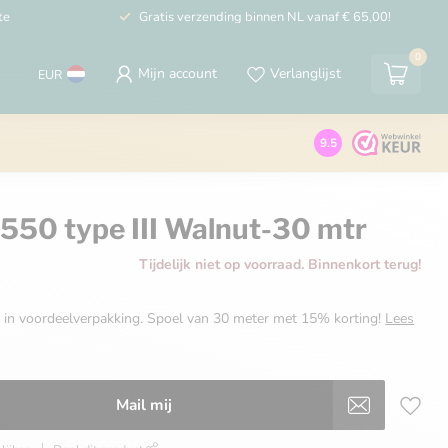
te
Gratis verzending binnen NL vanaf € 65,00!
0
Mijn account
Verlanglijst
EUR
9.5
550 type III Walnut-30 mtr
Tijdelijk niet op voorraad. Binnenkort terug!
I in voordeelverpakking. Spoel van 30 meter met 15% korting!
Lees
Mail mij