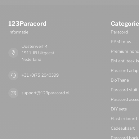
123Paracord
Categori
Informatie
Paracord
PPM touw
Oosterwerf 4
Premium honde
1911 JB Uitgeest
Nederland
EM anti teek k
Paracord adap
+31 (0)75 2040399
BioThane
Paracord sluit
support@123paracord.nl
Paracord acces
DIY sets
Elastiekkoord
Cadeaukaart
Paracord boek