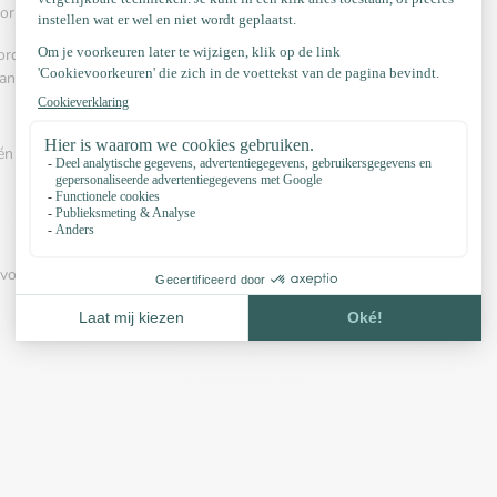
oor het vervaardigen van halsbanden en riemen.
rd 550 veelvuldig wordt gebruikt. Het kent
angmatten, veters, riemen is gebruikelijk.
én van onderstaande videos:
pvoorbeelden, Kleurconfigurator, YouTube kanaal en