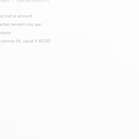
lijken
Deel dit product
ng met je account
anten beveelt ons aan
opste
g binnen NL vanaf € 65,00!