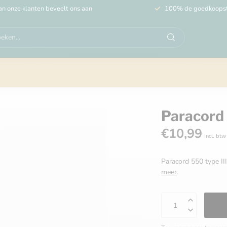
n onze klanten beveelt ons aan
100% de goedkoops
Paracord 
€10,99
Incl. btw
Paracord 550 type II
meer
.