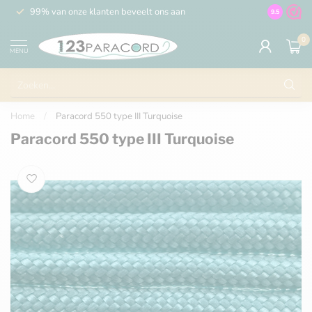
99% van onze klanten beveelt ons aan
100% de 
9.5
0
MENU
Home
/
Paracord 550 type III Turquoise
Paracord 550 type III Turquoise