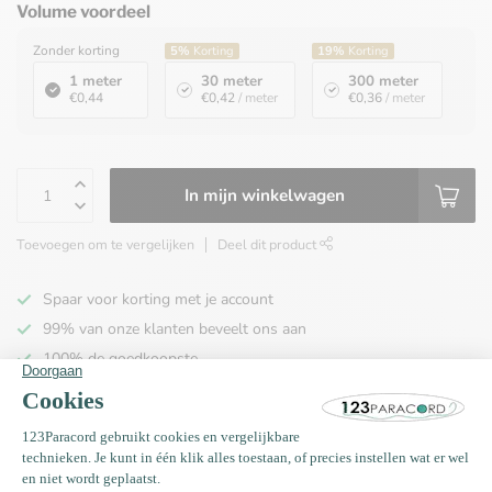
Volume voordeel
Zonder korting
5%
Korting
19%
Korting
1 meter
30 meter
300 meter
€0,44
€0,42
/ meter
€0,36
/ meter
In mijn winkelwagen
Toevoegen om te vergelijken
Deel dit product
Spaar voor korting met je account
99% van onze klanten beveelt ons aan
100% de goedkoopste
Gratis verzending binnen NL vanaf € 65,00!
Productomschrijving