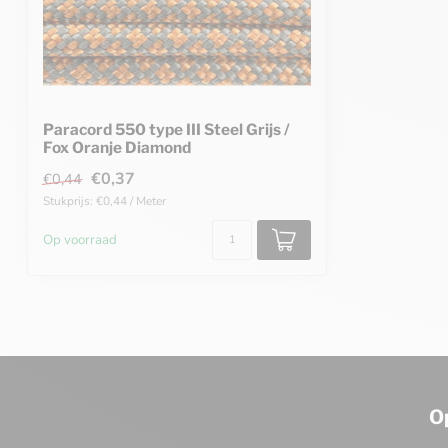
Paracord 550 type III Steel Grijs /
Fox Oranje Diamond
€0,37
€0,44
Stukprijs: €0,44 / Meter
Op voorraad
O