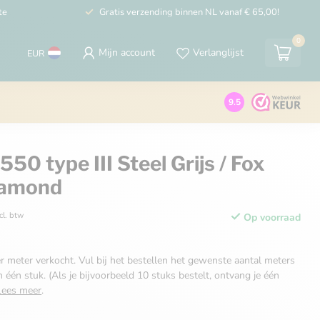
te
Gratis verzending binnen NL vanaf € 65,00!
0
Mijn account
Verlanglijst
EUR
9.5
50 type III Steel Grijs / Fox
iamond
cl. btw
Op voorraad
r meter verkocht. Vul bij het bestellen het gewenste aantal meters
n één stuk. (Als je bijvoorbeeld 10 stuks bestelt, ontvang je één
Lees meer
.