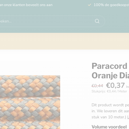
n onze klanten beveelt ons aan
100% de goedkoops
Paracord 5
Oranje D
€0,37
€0,44
In
Stukprijs: €0,44 / Meter
Dit product wordt pe
in. We leveren dit aa
stuk van 10 meter.)
Volume voordeel