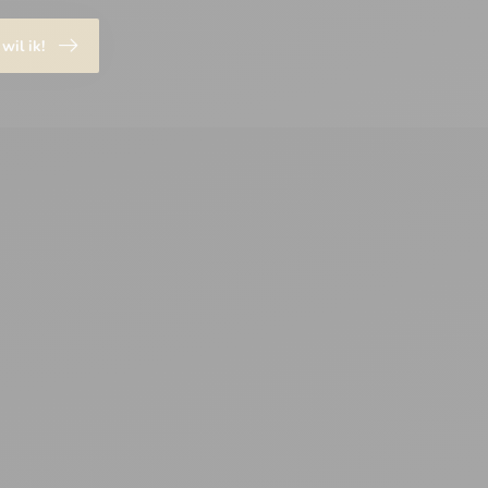
 wil ik!