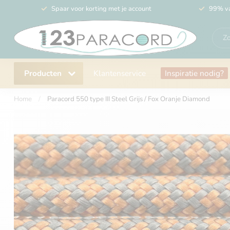
Spaar voor korting met je account
99% va
Producten
Klantenservice
Inspiratie nodig?
Home
/
Paracord 550 type III Steel Grijs / Fox Oranje Diamond