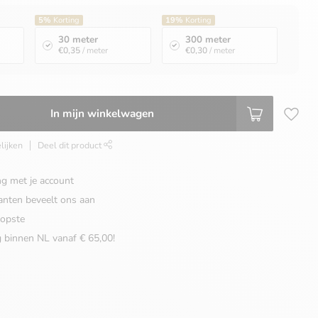
5%
Korting
19%
Korting
30 meter
300 meter
€0,35
/ meter
€0,30
/ meter
In mijn winkelwagen
lijken
Deel dit product
ng met je account
anten beveelt ons aan
opste
g binnen NL vanaf € 65,00!