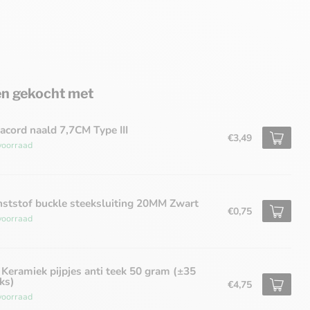
n gekocht met
acord naald 7,7CM Type III
€3,49
voorraad
ststof buckle steeksluiting 20MM Zwart
€0,75
voorraad
Keramiek pijpjes anti teek 50 gram (±35
ks)
€4,75
voorraad