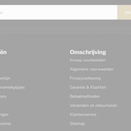
Dit
eën
Omschrijving
Knoop voorbeelden
Algemene voorwaarden
nlijn
Privacyverklaring
eramiekpijpjes
Garantie & Klachten
ters
Betaalmethoden
Verzenden en retourneren
ingen
Klantenservice
soires
Sitemap