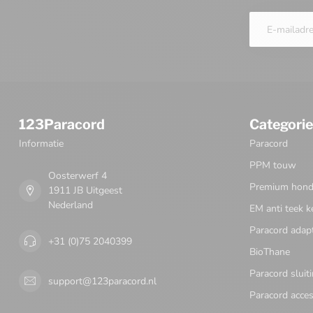
123Paracord
Categori
Informatie
Paracord
PPM touw
Oosterwerf 4
Premium honde
1911 JB Uitgeest
Nederland
EM anti teek k
Paracord adap
+31 (0)75 2040399
BioThane
Paracord sluit
support@123paracord.nl
Paracord acces