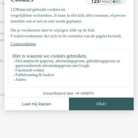
r het maken van armbanden, kettingen,
oor het vervaardigen van halsbanden en riemen.
rd 550 veelvuldig wordt gebruikt. Het kent
angmatten, veters, riemen is gebruikelijk.
én van onderstaande videos:
pvoorbeelden, Kleurconfigurator, YouTube kanaal en