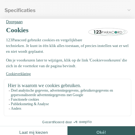
Specificaties
Vaak samen gekocht met
Paracord naald 7,7CM Type III
€3,49
Op voorraad
Kunststof buckle steeksluiting
20MM Zwart
€0,75
Op voorraad
EM Keramiek pijpjes anti teek 50
gram (±35 stuks)
€4,75
Op voorraad