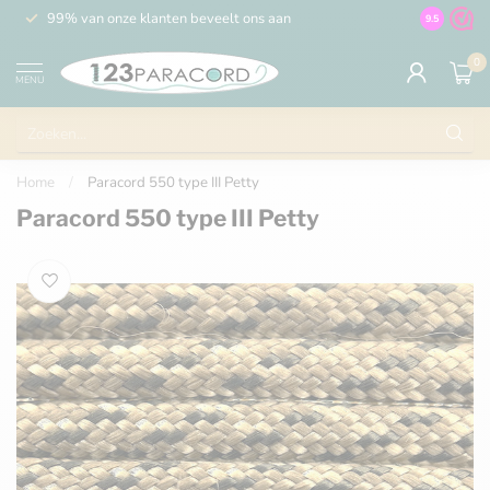
99% van onze klanten beveelt ons aan
100% de 
9.5
0
MENU
Home
/
Paracord 550 type III Petty
Paracord 550 type III Petty