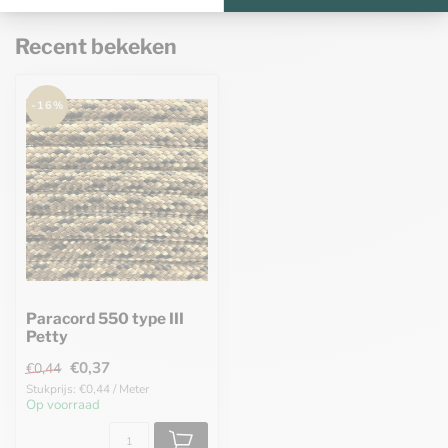
Recent bekeken
-16%
Paracord 550 type III
Petty
€0,37
€0,44
Stukprijs: €0,44 / Meter
Op voorraad