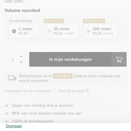
Lees meer
.
Volume voordeel
Zonder korting
5%
Korting
19%
Korting
1 meter
30 meter
300 meter
€0,44
€0,42
/ meter
€0,36
/ meter
In mijn winkelwagen
Bestel binnen nu en
10:34:14
zodat je order vandaag nog
wordt verzonden.
Toevoegen om te vergelijken
Deel dit product
Spaar voor korting met je account
99% van onze klanten beveelt ons aan
100% de goedkoopste
Gratis verzending binnen NL vanaf € 65,00!