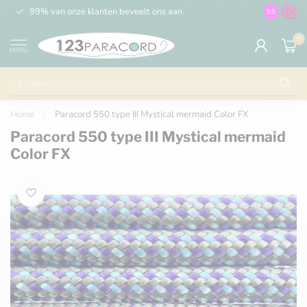
99% van onze klanten beveelt ons aan
100% de 
9.5
0
MENU
Home
/
Paracord 550 type III Mystical mermaid Color FX
Paracord 550 type III Mystical mermaid
Color FX