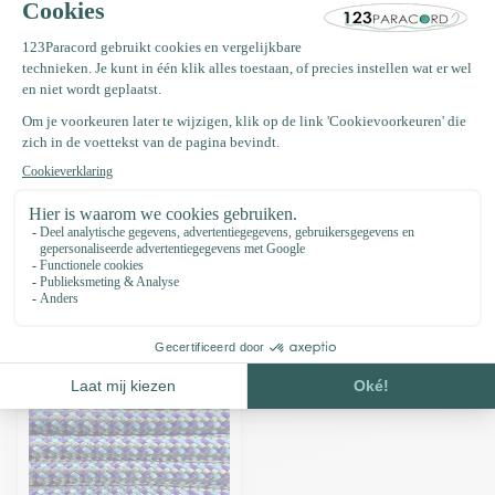
Deze kleur bestaat uit: Paracord 550 type III Acid Paars
Deze kleur bestaat uit: Paracord 550 type III Baby Blauw
Deze kleur bestaat uit: Paracord 550 type III Smoke Grijs
Productomschrijving
Specificaties
Recent bekeken