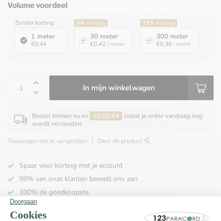
Volume voordeel
Zonder korting
5%
Korting
19%
Korting
1 meter
30 meter
300 meter
€0,44
€0,42
/ meter
€0,36
/ meter
In mijn winkelwagen
Bestel binnen nu en
10:20:54
zodat je order vandaag nog
wordt verzonden.
Toevoegen om te vergelijken
Deel dit product
Spaar voor korting met je account
99% van onze klanten beveelt ons aan
100% de goedkoopste
Gratis verzending binnen NL vanaf € 65,00!