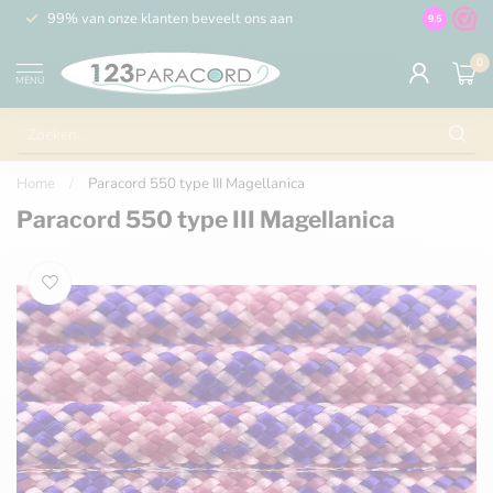
99% van onze klanten beveelt ons aan
100% de 
9.5
0
MENU
Home
/
Paracord 550 type III Magellanica
Paracord 550 type III Magellanica