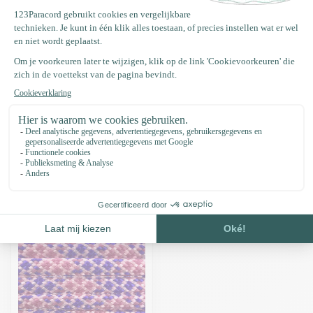
Deze kleur bestaat uit: Paracord 550 type III Rose Roze
Deze kleur bestaat uit: Paracord 550 type III Acid paars
Deze kleur bestaat uit: Paracord 550 type III Fuchsia
Productomschrijving
Specificaties
Recent bekeken