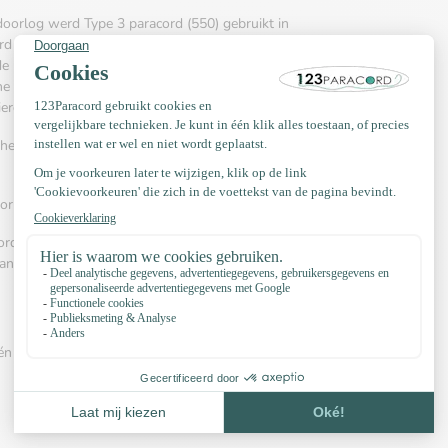
doorlog werd Type 3 paracord (550) gebruikt in
ord kenbaar; de enorme draagkracht. Tegenwoordig
de hobby, huisdieren en outdoor & adventure
che wordt paracord gebruikt, omdat het zo onwijs
 hierdoor eenvoudig te verwerken.
 het maken van armbanden, kettingen, hangmatten,
oor het vervaardigen van halsbanden en riemen.
rd 550 veelvuldig wordt gebruikt. Het kent
angmatten, veters, riemen is gebruikelijk.
én van onderstaande video™s: