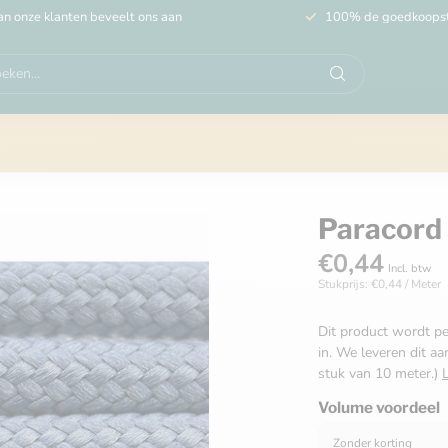
n onze klanten beveelt ons aan
100% de goedkoops
Paracord 
€0,44
Incl. btw
Stukprijs: €0,44 / Meter
Dit product wordt pe
in. We leveren dit aa
stuk van 10 meter.)
Volume voordeel
Zonder korting