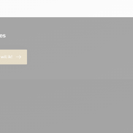
es
 wil ik!