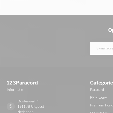
O
123Paracord
Categori
Informatie
Paracord
PPM touw
Oosterwerf 4
Premium honde
1911 JB Uitgeest
Nederland