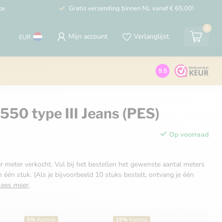
te
Gratis verzending binnen NL vanaf € 65,00!
0
Mijn account
Verlanglijst
EUR
9.5
550 type III Jeans (PES)
Op voorraad
r meter verkocht. Vul bij het bestellen het gewenste aantal meters
n één stuk. (Als je bijvoorbeeld 10 stuks bestelt, ontvang je één
Lees meer
.
5%
Korting
19%
Korting