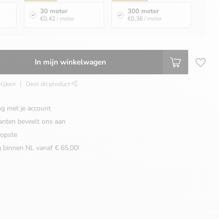
30 meter
300 meter
€0,42
/ meter
€0,36
/ meter
In mijn winkelwagen
lijken
Deel dit product
ng met je account
anten beveelt ons aan
opste
g binnen NL vanaf € 65,00!