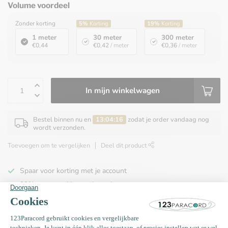
Volume voordeel
Zonder korting
5%
Korting
19%
Korting
1 meter
30 meter
300 meter
€0,44
€0,42
/ meter
€0,36
/ meter
In mijn winkelwagen
Bestel binnen nu en
13:04:16
zodat je order vandaag nog
wordt verzonden.
Toevoegen om te vergelijken
Deel dit product
Spaar voor korting met je account
99% van onze klanten beveelt ons aan
100% de goedkoopste
Gratis verzending binnen NL vanaf € 65,00!