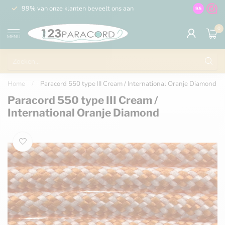
99% van onze klanten beveelt ons aan
100% de 
9.5
0
MENU
Home
/
Paracord 550 type III Cream / International Oranje Diamond
Paracord 550 type III Cream /
International Oranje Diamond