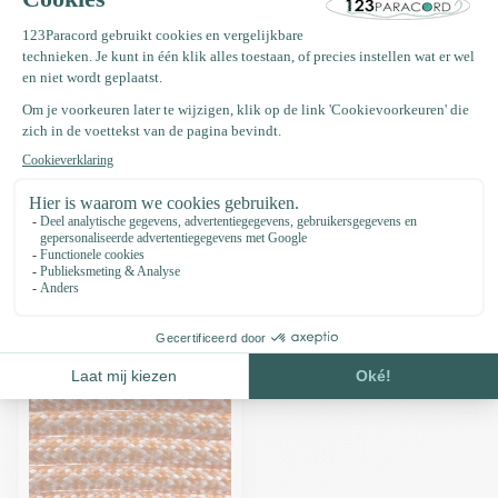
Deze kleur bestaat uit: Paracord 550 type III Cream
Deze kleur bestaat uit: Paracord 550 type III Fox Oranje
Productomschrijving
Specificaties
Recent bekeken