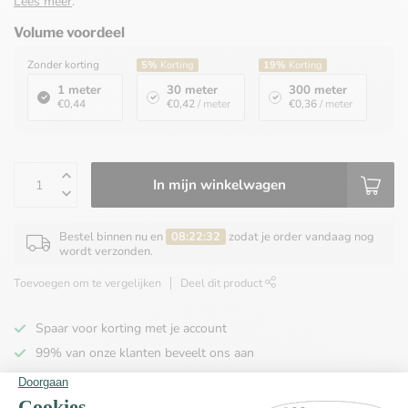
Lees meer
.
Volume voordeel
Zonder korting
5%
Korting
19%
Korting
1 meter
30 meter
300 meter
€0,44
€0,42
/ meter
€0,36
/ meter
In mijn winkelwagen
Bestel binnen nu en
08:22:32
zodat je order vandaag nog
wordt verzonden.
Toevoegen om te vergelijken
Deel dit product
Spaar voor korting met je account
99% van onze klanten beveelt ons aan
100% de goedkoopste
Gratis verzending binnen NL vanaf € 65,00!