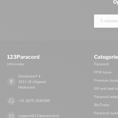
O
123Paracord
Categori
Informatie
Paracord
PPM touw
Oosterwerf 4
Premium honde
1911 JB Uitgeest
Nederland
EM anti teek k
Paracord adap
+31 (0)75 2040399
BioThane
Paracord sluit
support@123paracord.nl