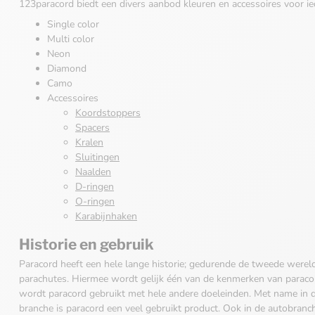
123paracord biedt een divers aanbod kleuren en accessoires voor ie
Single color
Multi color
Neon
Diamond
Camo
Accessoires
Koordstoppers
Spacers
Kralen
Sluitingen
Naalden
D-ringen
O-ringen
Karabijnhaken
Historie en gebruik
Paracord heeft een hele lange historie; gedurende de tweede werel
parachutes. Hiermee wordt gelijk één van de kenmerken van parac
wordt paracord gebruikt met hele andere doeleinden. Met name in 
branche is paracord een veel gebruikt product. Ook in de autobran