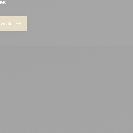
es
 wil ik!