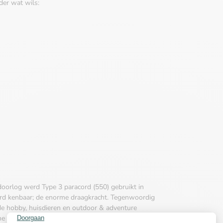
der wat wils:
doorlog werd Type 3 paracord (550) gebruikt in
ord kenbaar; de enorme draagkracht. Tegenwoordig
de hobby, huisdieren en outdoor & adventure
che wordt paracord gebruikt, omdat het zo onwijs