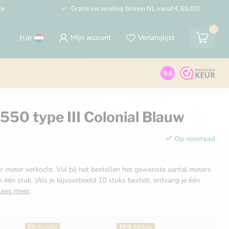
te
Gratis verzending binnen NL vanaf € 65,00!
0
Mijn account
Verlanglijst
EUR
9.5
550 type III Colonial Blauw
Op voorraad
r meter verkocht. Vul bij het bestellen het gewenste aantal meters
n één stuk. (Als je bijvoorbeeld 10 stuks bestelt, ontvang je één
Lees meer
.
5%
Korting
19%
Korting