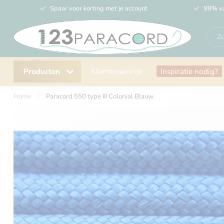
Spaar voor korting met je account
99% va
Producten
Klantenservice
Inspiratie nodig?
Home
/
Paracord 550 type III Colonial Blauw