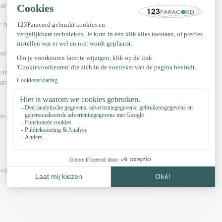
 hierdoor eenvoudig te verwerken.
r het maken van armbanden, kettingen,
oor het vervaardigen van halsbanden en riemen.
rd 550 veelvuldig wordt gebruikt. Het kent
angmatten, veters, riemen is gebruikelijk.
én van onderstaande videos:
pvoorbeelden, Kleurconfigurator, YouTube kanaal en