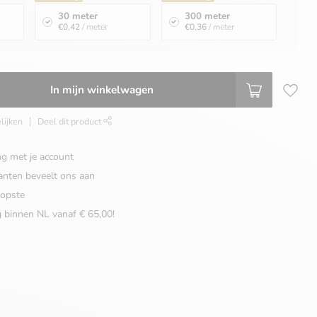
30 meter
300 meter
€0,42
/ meter
€0,36
/ meter
In mijn winkelwagen
lijken
Deel dit product
ng met je account
anten beveelt ons aan
opste
g binnen NL vanaf € 65,00!