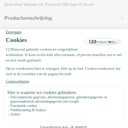
Deze kleur bestaat uit: Paracord 550 type III Zwart
Productomschrijving
Specificaties
Vaak samen gekocht met
Paracord naald 7,7CM Type III
€3,49
Op voorraad
Kunststof buckle steeksluiting
20MM Zwart
€0,75
Op voorraad
EM Keramiek pijpjes anti teek 50