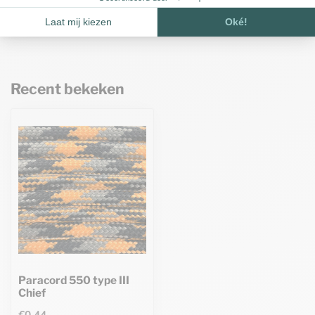
gram (±35 stuks)
€4,75
Op voorraad
Recent bekeken
Paracord 550 type III
Chief
€0,44