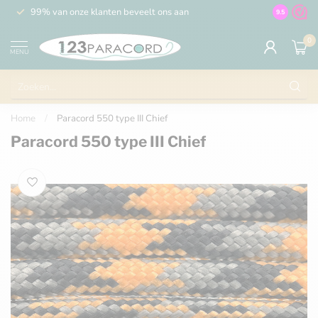
99% van onze klanten beveelt ons aan
100% de 
9.5
0
MENU
Home
/
Paracord 550 type III Chief
Paracord 550 type III Chief