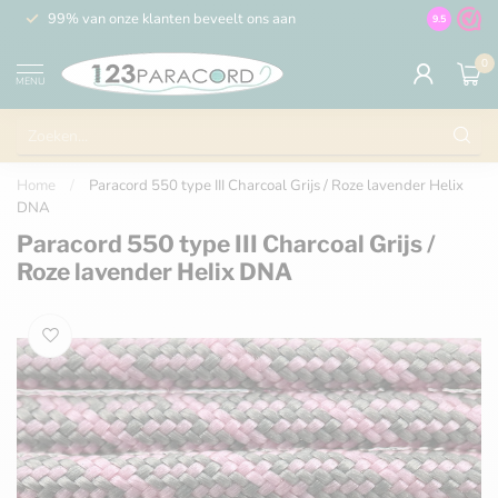
99% van onze klanten beveelt ons aan
100% de 
9.5
0
MENU
Home
/
Paracord 550 type III Charcoal Grijs / Roze lavender Helix
DNA
Paracord 550 type III Charcoal Grijs /
Roze lavender Helix DNA