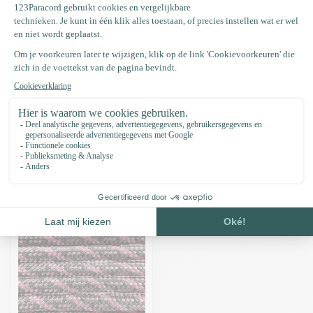
Deze kleur bestaat uit: Paracord 550 type III Charcoal Grijs
Deze kleur bestaat uit: Paracord 550 type III Lavender Roze
Productomschrijving
Specificaties
Recent bekeken
-9%