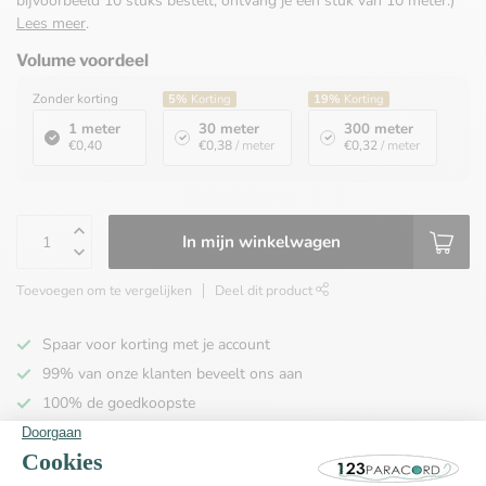
bijvoorbeeld 10 stuks bestelt, ontvang je één stuk van 10 meter.)
Lees meer
.
Volume voordeel
Zonder korting
5%
Korting
19%
Korting
1 meter
30 meter
300 meter
€0,40
€0,38
/ meter
€0,32
/ meter
In mijn winkelwagen
Toevoegen om te vergelijken
Deel dit product
Spaar voor korting met je account
99% van onze klanten beveelt ons aan
100% de goedkoopste
Gratis verzending binnen NL vanaf € 65,00!