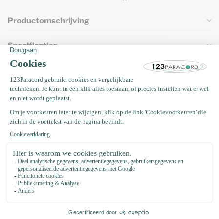
Productomschrijving
Specificaties
Vaak samen gekocht met
Paracord naald 7,7CM Type III
€3,49
Op voorraad
Kunststof buckle steeksluiting
20MM Zwart
€0,75
Op voorraad
EM Keramiek pijpjes anti teek 50
gram (±35 stuks)
€4,75