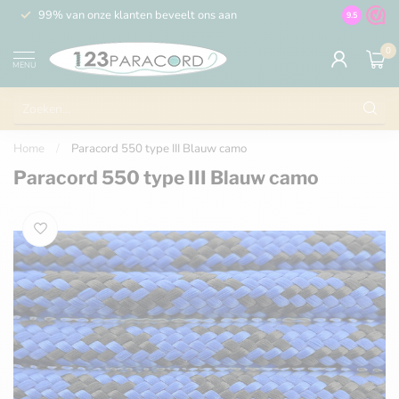
99% van onze klanten beveelt ons aan
100% de 
9.5
0
MENU
Home
/
Paracord 550 type III Blauw camo
Paracord 550 type III Blauw camo