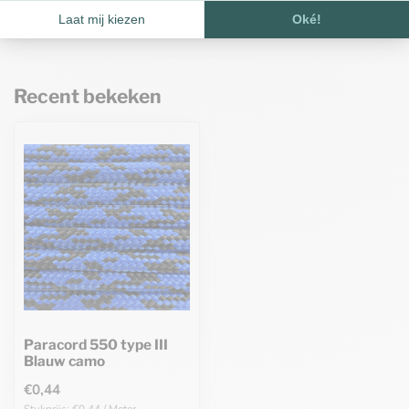
Op voorraad
Recent bekeken
Paracord 550 type III
Blauw camo
€0,44
Stukprijs: €0,44 / Meter