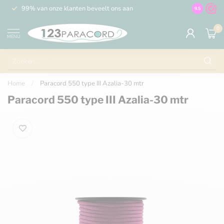
99% van onze klanten beveelt ons aan
100% de 
9.5
0
MENU
Home
/
Paracord 550 type III Azalia-30 mtr
Paracord 550 type III Azalia-30 mtr