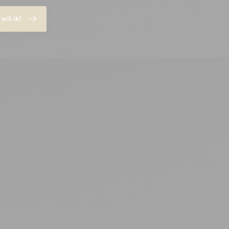
 wil ik!