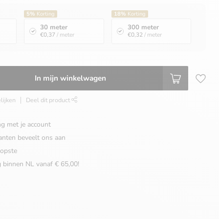
5%
Korting
18%
Korting
30 meter
300 meter
€0,37
/ meter
€0,32
/ meter
In mijn winkelwagen
lijken
Deel dit product
ng met je account
anten beveelt ons aan
opste
g binnen NL vanaf € 65,00!