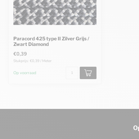
Paracord 425 type II Zilver Grijs /
Zwart Diamond
€0,39
Stukprijs: €0,39 / Meter
Op voorraad
O