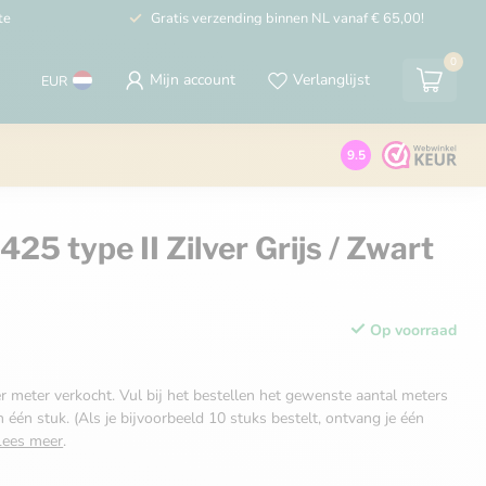
te
Gratis verzending binnen NL vanaf € 65,00!
0
Mijn account
Verlanglijst
EUR
9.5
25 type II Zilver Grijs / Zwart
Op voorraad
r meter verkocht. Vul bij het bestellen het gewenste aantal meters
n één stuk. (Als je bijvoorbeeld 10 stuks bestelt, ontvang je één
Lees meer
.