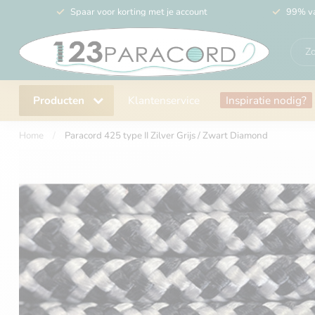
Spaar voor korting met je account
99% va
Producten
Klantenservice
Inspiratie nodig?
Home
/
Paracord 425 type II Zilver Grijs / Zwart Diamond