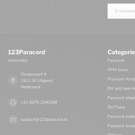
123Paracord
Categori
Informatie
Paracord
PPM touw
Oosterwerf 4
Premium honde
1911 JB Uitgeest
Nederland
EM anti teek k
Paracord adap
+31 (0)75 2040399
BioThane
Paracord sluit
support@123paracord.nl
Paracord acces