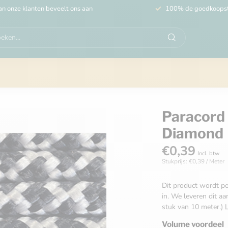
n onze klanten beveelt ons aan
100% de goedkoops
Paracord 4
Diamond
€0,39
Incl. btw
Stukprijs: €0,39 / Meter
Dit product wordt pe
in. We leveren dit aa
stuk van 10 meter.)
Volume voordeel