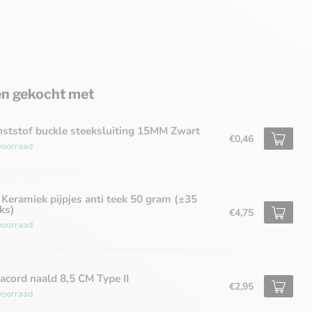
n gekocht met
ststof buckle steeksluiting 15MM Zwart
€0,46
voorraad
Keramiek pijpjes anti teek 50 gram (±35
ks)
€4,75
voorraad
acord naald 8,5 CM Type II
€2,95
voorraad