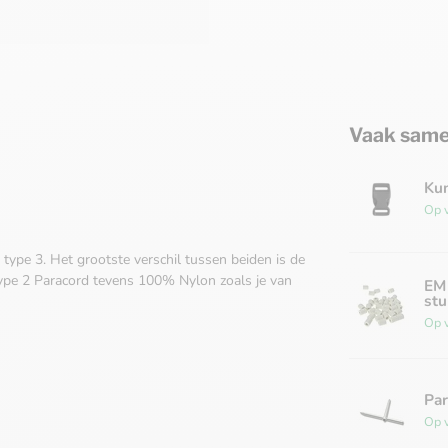
Vaak same
Kun
Op 
type 3. Het grootste verschil tussen beiden is de
type 2 Paracord tevens 100% Nylon zoals je van
EM 
stu
Op 
Par
Op 