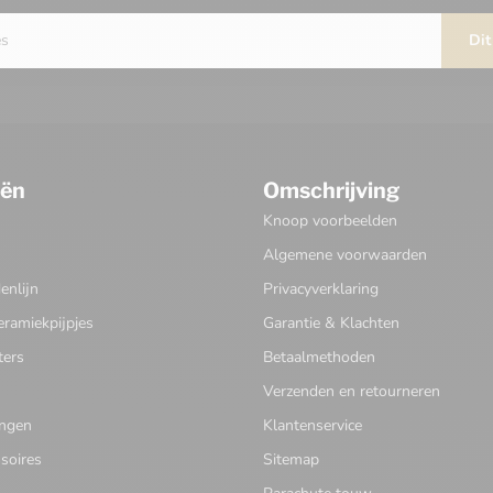
Dit
eën
Omschrijving
Knoop voorbeelden
Algemene voorwaarden
nlijn
Privacyverklaring
eramiekpijpjes
Garantie & Klachten
ters
Betaalmethoden
Verzenden en retourneren
ingen
Klantenservice
soires
Sitemap