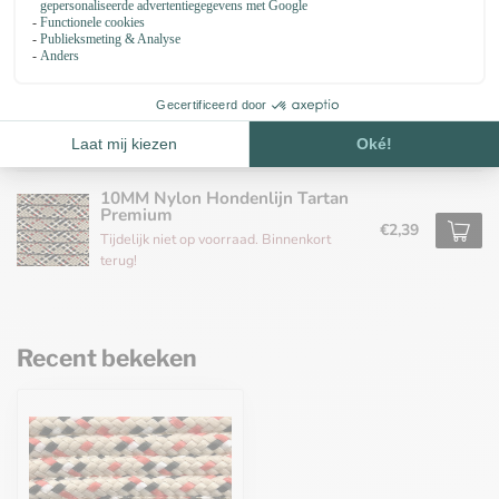
Op voorraad
Paracord 100 type I Tartan
€0,37
Op voorraad
10MM Nylon Hondenlijn Tartan
Premium
€2,39
Tijdelijk niet op voorraad. Binnenkort
terug!
Recent bekeken