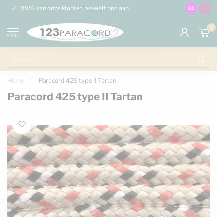
99% van onze klanten beveelt ons aan
100% de 
9.5
0
MENU
Home
/
Paracord 425 type II Tartan
Paracord 425 type II Tartan