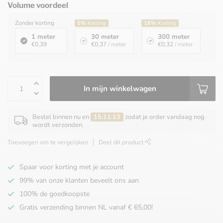
Volume voordeel
Zonder korting
5%
Korting
18%
Korting
1 meter
30 meter
300 meter
€0,39
€0,37
/ meter
€0,32
/ meter
In mijn winkelwagen
Bestel binnen nu en
15:11:13
zodat je order vandaag nog
wordt verzonden.
Toevoegen om te vergelijken
Deel dit product
Spaar voor korting met je account
99% van onze klanten beveelt ons aan
100% de goedkoopste
Gratis verzending binnen NL vanaf € 65,00!