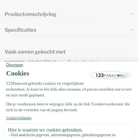
Productomschrijving
Specificaties
Vaak samen gekocht met
10MM PPM Touw Tartan Fuchsia
& Charcoal Grijs
€1,95
Tijdelijk niet op voorraad. Binnenkort
terug!
10MM PPM Touw Tartan beige
€1,95
Tijdelijk niet op voorraad. Binnenkort
terug!
Paracord 550 type III Tartan
€0,44