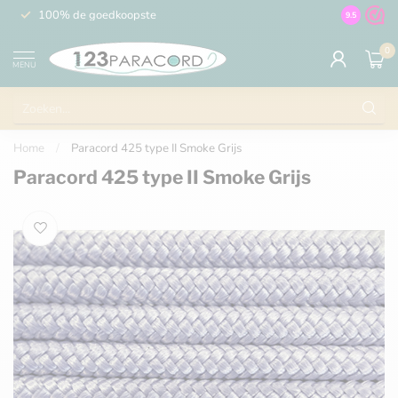
100% de goedkoopste
Gratis ver
9.5
0
MENU
Home
/
Paracord 425 type II Smoke Grijs
Paracord 425 type II Smoke Grijs