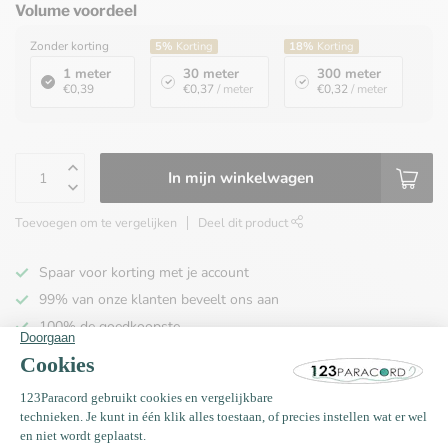
Volume voordeel
Zonder korting
5%
Korting
18%
Korting
1 meter
30 meter
300 meter
€0,39
€0,37
/ meter
€0,32
/ meter
In mijn winkelwagen
Toevoegen om te vergelijken
Deel dit product
Spaar voor korting met je account
99% van onze klanten beveelt ons aan
100% de goedkoopste
Gratis verzending binnen NL vanaf € 65,00!
Productomschrijving