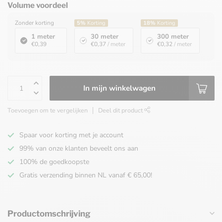
Volume voordeel
Zonder korting
5%
Korting
18%
Korting
1 meter
30 meter
300 meter
€0,39
€0,37
/ meter
€0,32
/ meter
In mijn winkelwagen
Toevoegen om te vergelijken
Deel dit product
Spaar voor korting met je account
99% van onze klanten beveelt ons aan
100% de goedkoopste
Gratis verzending binnen NL vanaf € 65,00!
Productomschrijving