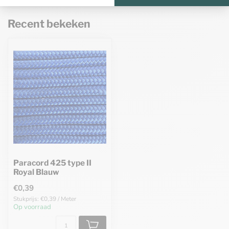
Recent bekeken
Paracord 425 type II
Royal Blauw
€0,39
Stukprijs: €0,39 / Meter
Op voorraad