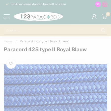
99% van onze klanten beveelt ons aan
100% de 
9.5
0
MENU
Home
/
Paracord 425 type II Royal Blauw
Paracord 425 type II Royal Blauw