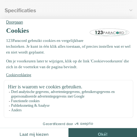
Specificaties
Vaak samen gekocht met
Kunststof buckle steeksluiting
15MM Zwart
€0,46
Op voorraad
EM Keramiek pijpjes anti teek 50
gram (±35 stuks)
€4,75
Op voorraad
Paracord naald 8,5 CM Type II
€2,95
Op voorraad